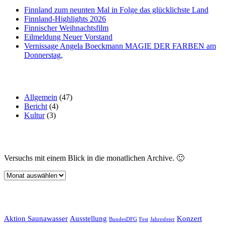
Finnland zum neunten Mal in Folge das glücklichste Land
Finnland-Highlights 2026
Finnischer Weihnachtsfilm
Eilmeldung Neuer Vorstand
Vernissage Angela Boeckmann MAGIE DER FARBEN am
Donnerstag,
Oft verwendete Kategorien
Allgemein
(47)
Bericht
(4)
Kultur
(3)
Archive
Versuchs mit einem Blick in die monatlichen Archive. 🙂
Archive
Schlagwörter
Aktion Saunawasser
Ausstellung
Konzert
BundesDFG
Fest
Jahresfeier