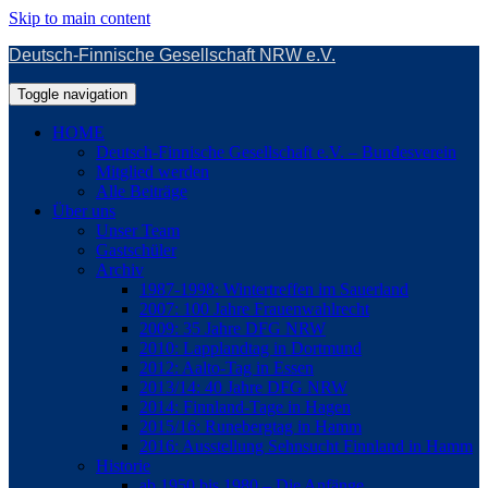
Skip to main content
Deutsch-Finnische Gesellschaft NRW e.V.
Toggle navigation
HOME
Deutsch-Finnische Gesellschaft e.V. – Bundesverein
Mitglied werden
Alle Beiträge
Über uns
Unser Team
Gastschüler
Archiv
1987-1998: Wintertreffen im Sauerland
2007: 100 Jahre Frauenwahlrecht
2009: 35 Jahre DFG NRW
2010: Lapplandtag in Dortmund
2012: Aalto-Tag in Essen
2013/14: 40 Jahre DFG NRW
2014: Finnland-Tage in Hagen
2015/16: Runebergtag in Hamm
2016: Ausstellung Sehnsucht Finnland in Hamm
Historie
ab 1950 bis 1980 – Die Anfänge