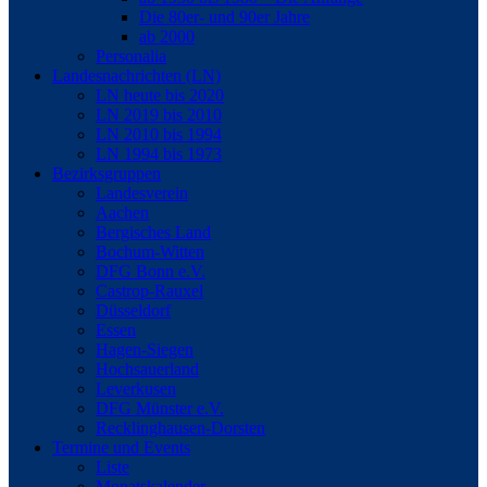
Die 80er- und 90er Jahre
ab 2000
Personalia
Landesnachrichten (LN)
LN heute bis 2020
LN 2019 bis 2010
LN 2010 bis 1994
LN 1994 bis 1973
Bezirksgruppen
Landesverein
Aachen
Bergisches Land
Bochum-Witten
DFG Bonn e.V.
Castrop-Rauxel
Düsseldorf
Essen
Hagen-Siegen
Hochsauerland
Leverkusen
DFG Münster e.V.
Recklinghausen-Dorsten
Termine und Events
Liste
Monatskalender