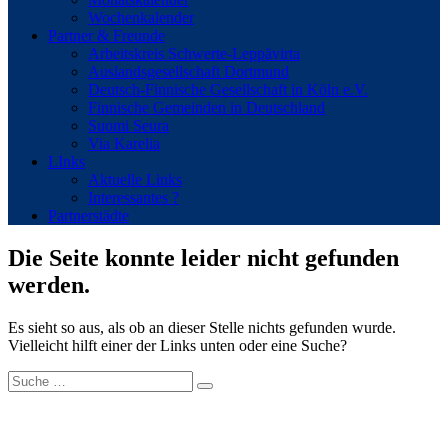
Wochenkalender
Partner & Freunde
Arbeitskreis Schwerte-Leppävirta
Auslandsgesellschaft Dortmund
Deutsch-Finnische Gesellschaft in Köln e.V.
Finnische Gemeinden in Deutschland
Suomi Seura
Via Karelia
LInks
Aktuelle Links
Interessantes ?
Partnerstädte
Die Seite konnte leider nicht gefunden
werden.
Es sieht so aus, als ob an dieser Stelle nichts gefunden wurde.
Vielleicht hilft einer der Links unten oder eine Suche?
Suche
nach:
Neueste Beiträge