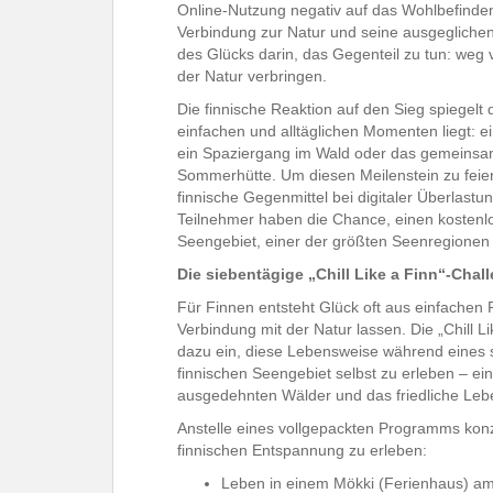
Online-Nutzung negativ auf das Wohlbefinden 
Verbindung zur Natur und seine ausgeglichen
des Glücks darin, das Gegenteil zu tun: weg 
der Natur verbringen.
Die finnische Reaktion auf den Sieg spiegelt 
einfachen und alltäglichen Momenten liegt: e
ein Spaziergang im Wald oder das gemeinsa
Sommerhütte. Um diesen Meilenstein zu feiern
finnische Gegenmittel bei digitaler Überlastu
Teilnehmer haben die Chance, einen kostenl
Seengebiet, einer der größten Seenregionen
Die siebentägige „Chill Like a Finn“-Chal
Für Finnen entsteht Glück oft aus einfachen
Verbindung mit der Natur lassen. Die „Chill L
dazu ein, diese Lebensweise während eines
finnischen Seengebiet selbst zu erleben – ei
ausgedehnten Wälder und das friedliche Lebe
Anstelle eines vollgepackten Programms konze
finnischen Entspannung zu erleben:
Leben in einem Mökki (Ferienhaus) a