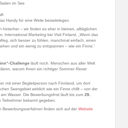
 Baden im See
ft
 das Handy für eine Weile beiseitelegen.
 hinterher – wir finden es eher in kleinen, alltäglichen
r, International Marketing
bei Visit Finland, „Wenn das
 Weg, sich besser zu fühlen, manchmal einfach, einen
ehen und ein wenig zu entspannen – wie ein Finne.“
 Finn“-Challenge
läuft noch. Menschen aus aller Welt
klären, warum ihnen ein richtiger Sommer-Reset
r mit einer Begleitperson nach Finnland, um dort
chen Seengebiet wirklich wie ein Finne chillt – von der
n am Wasser. Die Bewerbungsfrist läuft bis zum
29.
 Teilnehmer bekannt gegeben.
m Bewerbungsverfahren finden sich auf der
Website