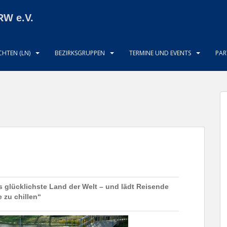
RW e.V.
HTEN (LN)
BEZIRKSGRUPPEN
TERMINE UND EVENTS
PAR
s glücklichste Land der Welt – und lädt Reisende
 zu chillen“