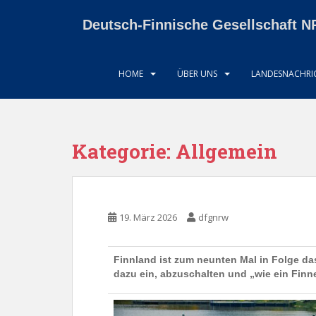
S
k
Deutsch-Finnische Gesellschaft N
i
p
t
HOME
ÜBER UNS
LANDESNACHRIC
o
m
a
i
Kategorie:
Allgemein
n
c
o
n
19. März 2026
dfgnrw
t
e
n
Finnland ist zum neunten Mal in Folge da
t
dazu ein, abzuschalten und „wie ein Finne