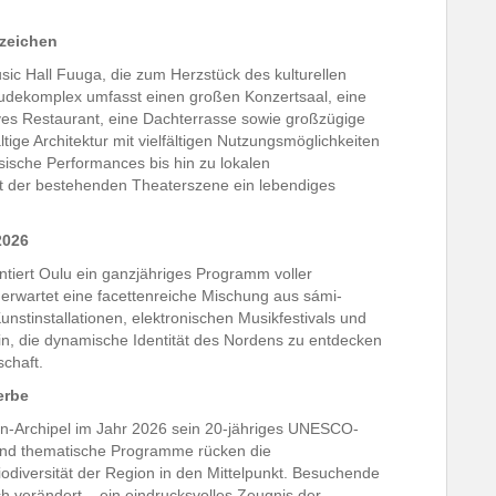
rzeichen
sic Hall Fuuga, die zum Herzstück des kulturellen
äudekomplex umfasst einen großen Konzertsaal, eine
tives Restaurant, eine Dachterrasse sowie großzügige
tige Architektur mit vielfältigen Nutzungsmöglichkeiten
sische Performances bis hin zu lokalen
t der bestehenden Theaterszene ein lebendiges
2026
ntiert Oulu ein ganzjähriges Programm voller
 erwartet eine facettenreiche Mischung aus sámi-
Kunstinstallationen, elektronischen Musikfestivals und
in, die dynamische Identität des Nordens zu entdecken
chaft.
erbe
en-Archipel im Jahr 2026 sein 20-jähriges UNESCO-
und thematische Programme rücken die
odiversität der Region in den Mittelpunkt. Besuchende
ich verändert – ein eindrucksvolles Zeugnis der