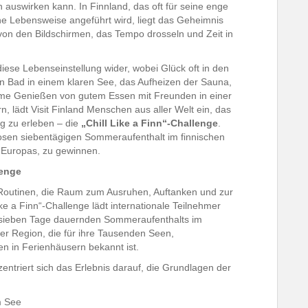
auswirken kann. In Finnland, das oft für seine enge
e Lebensweise angeführt wird, liegt das Geheimnis
von den Bildschirmen, das Tempo drosseln und Zeit in
diese Lebenseinstellung wider, wobei Glück oft in den
in Bad in einem klaren See, das Aufheizen der Sauna,
me Genießen von gutem Essen mit Freunden in einer
, lädt Visit Finland Menschen aus aller Welt ein, das
ng zu erleben – die
„Chill Like a Finn“-Challenge
.
osen siebentägigen Sommeraufenthalt im finnischen
 Europas, zu gewinnen.
lenge
 Routinen, die Raum zum Ausruhen, Auftanken und zur
ike a Finn“-Challenge lädt internationale Teilnehmer
 sieben Tage dauernden Sommeraufenthalts im
ner Region, die für ihre Tausenden Seen,
n in Ferienhäusern bekannt ist.
ntriert sich das Erlebnis darauf, die Grundlagen der
m See