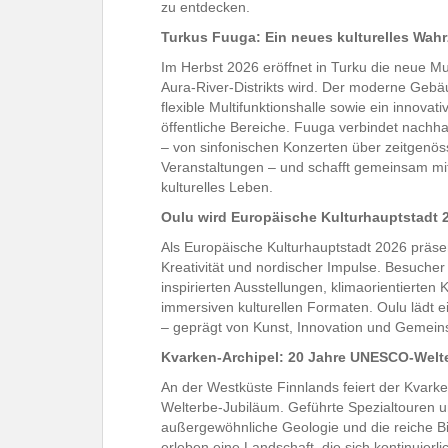
zu entdecken.
Turkus Fuuga: Ein neues kulturelles Wah
Im Herbst 2026 eröffnet in Turku die neue Mu
Aura-River-Distrikts wird. Der moderne Geb
flexible Multifunktionshalle sowie ein innova
öffentliche Bereiche. Fuuga verbindet nachhal
– von sinfonischen Konzerten über zeitgenös
Veranstaltungen – und schafft gemeinsam mi
kulturelles Leben.
Oulu wird Europäische Kulturhauptstadt 
Als Europäische Kulturhauptstadt 2026 präse
Kreativität und nordischer Impulse. Besucher
inspirierten Ausstellungen, klimaorientierten 
immersiven kulturellen Formaten. Oulu lädt e
– geprägt von Kunst, Innovation und Gemeins
Kvarken-Archipel: 20 Jahre UNESCO-Welt
An der Westküste Finnlands feiert der Kvark
Welterbe-Jubiläum. Geführte Spezialtouren 
außergewöhnliche Geologie und die reiche Bi
erleben eine Landschaft, die sich kontinuierl