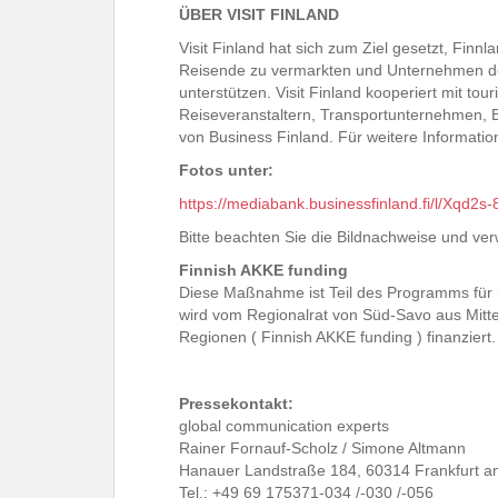
ÜBER VISIT FINLAND
Visit Finland hat sich zum Ziel gesetzt, Finnl
Reisende zu vermarkten und Unternehmen der
unterstützen. Visit Finland kooperiert mit to
Reiseveranstaltern, Transportunternehmen, B
von Business Finland. Für weitere Informati
Fotos unter:
https://mediabank.businessfinland.fi/l/Xqd2s
Bitte beachten Sie die Bildnachweise und ve
Finnish AKKE funding
Diese Maßnahme ist Teil des Programms für 
wird vom Regionalrat von Süd-Savo aus Mittel
Regionen ( Finnish AKKE funding ) finanziert.
Pressekontakt:
global communication experts
Rainer Fornauf-Scholz / Simone Altmann
Hanauer Landstraße 184, 60314 Frankfurt a
Tel.: +49 69 175371-034 /-030 /-056