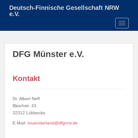
S
Deutsch-Finnische Gesellschaft NRW
k
e.V.
i
TOGGLE
p
t
o
m
DFG Münster e.V.
a
i
n
c
Kontakt
o
n
t
Dr. Albert Neff
e
Bleichstr. 43
n
32312 Lübbecke
t
E-Mail:
muensterland@dfgnrw.de