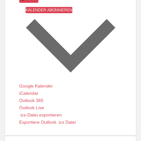
a
T
l
KALENDER ABONNIEREN
A
t
L
T
u
U
n
N
g
G
e
E
n
N
Google Kalender
iCalendar
Outlook 365
Outlook Live
.ics-Datei exportieren
Exportiere Outlook .ics Datei