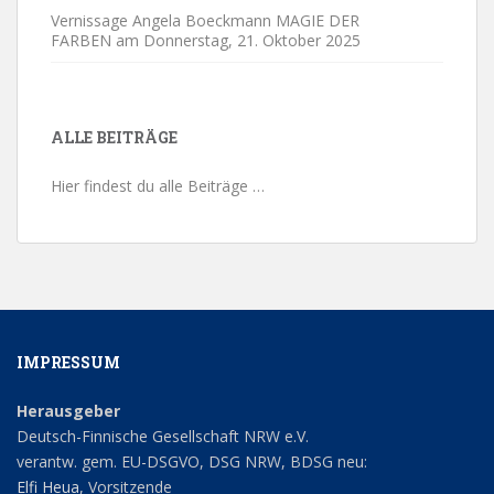
Vernissage Angela Boeckmann MAGIE DER
FARBEN am Donnerstag,
21. Oktober 2025
ALLE BEITRÄGE
Hier findest du alle Beiträge …
IMPRESSUM
Herausgeber
Deutsch-Finnische Gesellschaft NRW e.V.
verantw. gem. EU-DSGVO, DSG NRW, BDSG neu:
Elfi Heua
, Vorsitzende