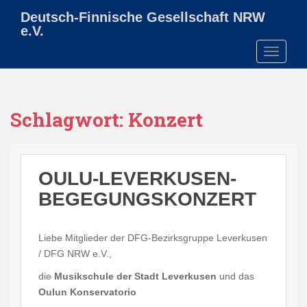
S
Deutsch-Finnische Gesellschaft NRW
k
e.V.
i
TOGGLE
p
t
o
m
Schlagwort:
Konzert
a
i
n
c
OULU-LEVERKUSEN-
o
BEGEGUNGSKONZERT
n
t
e
Liebe Mitglieder der DFG-Bezirksgruppe Leverkusen
n
/ DFG NRW e.V.,
t
die
Musikschule der Stadt Leverkusen
und das
Oulun Konservatorio