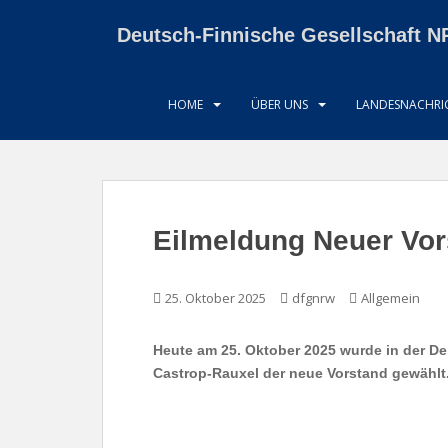
S
k
Deutsch-Finnische Gesellschaft N
i
p
t
HOME
ÜBER UNS
LANDESNACHRIC
o
m
a
i
n
Eilmeldung Neuer Vor
c
o
n
25. Oktober 2025
dfgnrw
Allgemein
t
e
Heute am 25. Oktober 2025 wurde in der D
n
Castrop-Rauxel der neue Vorstand gewählt
t