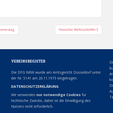
onnerstag,
Finnischer Weihnachtsfilm
VEREINSREGISTER
Di
bu
Die DFG NRW wurde am Amtsgericht Düsseldorf unter
An
der Nr. 5141 am 26.11.1973 eingetragen.
ko
De
DATENSCHUTZERKLÄRUNG
Au
Wir verwenden
nur notwendige Cookies
für
Te
technische Zwecke, daher ist die Einwilligung des
Nutzers nicht erforderlich.