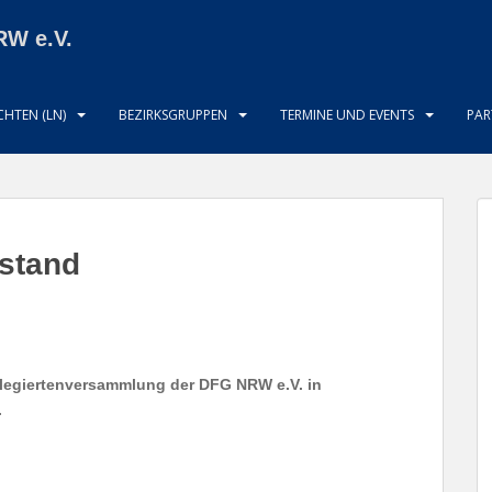
RW e.V.
HTEN (LN)
BEZIRKSGRUPPEN
TERMINE UND EVENTS
PAR
stand
elegiertenversammlung der DFG NRW e.V. in
.