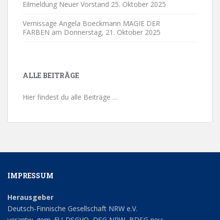
Eilmeldung Neuer Vorstand
25. Oktober 2025
Vernissage Angela Boeckmann MAGIE DER
FARBEN am Donnerstag,
21. Oktober 2025
ALLE BEITRÄGE
Hier findest du alle Beiträge …
IMPRESSUM
Herausgeber
Deutsch-Finnische Gesellschaft NRW e.V.
verantw. gem. EU-DSGVO, DSG NRW, BDSG neu: