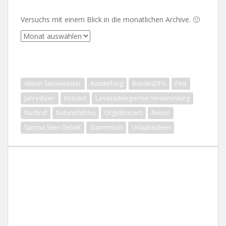
Versuchs mit einem Blick in die monatlichen Archive. 🙂
Archive
SCHLAGWÖRTER
Aktion Saunawasser
Ausstellung
BundesDFG
Fest
Jahresfeier
Konzert
Landesdelegierten Versammlung
Nachruf
Naturerlebnis
Orgelkonzert
Reisen
Saimaa Seen Gebiet
Stammtisch
Urlaubsideen