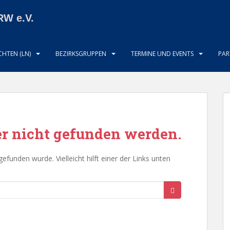
RW e.V.
HTEN (LN)
BEZIRKSGRUPPEN
TERMINE UND EVENTS
PAR
der nicht gefunden werden.
 gefunden wurde. Vielleicht hilft einer der Links unten
OFT VERWENDETE KATEGORIEN