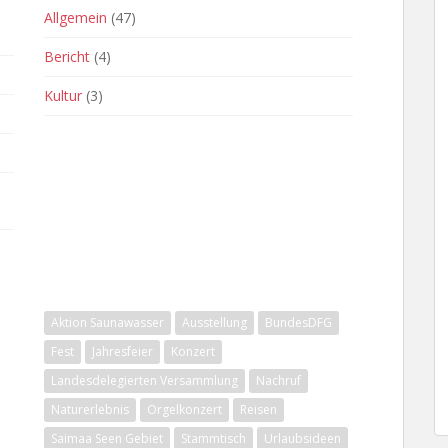
Allgemein
(47)
Bericht
(4)
Kultur
(3)
SCHLAGWÖRTER
Aktion Saunawasser
Ausstellung
BundesDFG
Fest
Jahresfeier
Konzert
Landesdelegierten Versammlung
Nachruf
Naturerlebnis
Orgelkonzert
Reisen
Saimaa Seen Gebiet
Stammtisch
Urlaubsideen