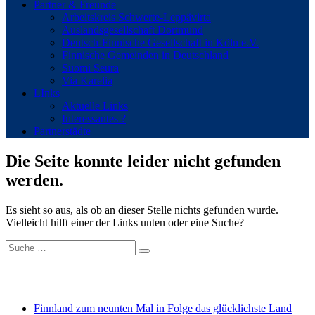
Partner & Freunde
Arbeitskreis Schwerte-Leppävirta
Auslandsgesellschaft Dortmund
Deutsch-Finnische Gesellschaft in Köln e.V.
Finnische Gemeinden in Deutschland
Suomi Seura
Via Karelia
LInks
Aktuelle Links
Interessantes ?
Partnerstädte
Die Seite konnte leider nicht gefunden
werden.
Es sieht so aus, als ob an dieser Stelle nichts gefunden wurde.
Vielleicht hilft einer der Links unten oder eine Suche?
Suche
nach:
Neueste Beiträge
Finnland zum neunten Mal in Folge das glücklichste Land