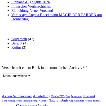
Finnland-Highlights 2026
Finnischer Weihnachtsfilm
Eilmeldung Neuer Vorstand
Vernissage Angela Boeckmann MAGIE DER FARBEN am
Donnerstag,
Oft verwendete Kategorien
Allgemein
(47)
Bericht
(4)
Kultur
(3)
Archive
Versuchs mit einem Blick in die monatlichen Archive. 🙂
Archive
Schlagwörter
Aktion Saunawasser
Ausstellung
Konzert
BundesDFG
Fest
Jahresfeier
Naturerlebnis
Landesdelegierten Versammlung
Nachruf
Orgelkonzert
Reisen
Saimaa