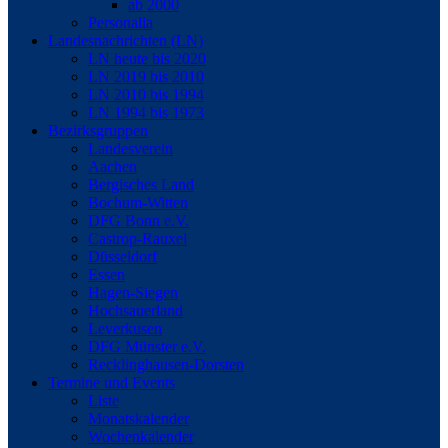
ab 2000
Personalia
Landesnachrichten (LN)
LN heute bis 2020
LN 2019 bis 2010
LN 2010 bis 1994
LN 1994 bis 1973
Bezirksgruppen
Landesverein
Aachen
Bergisches Land
Bochum-Witten
DFG Bonn e.V.
Castrop-Rauxel
Düsseldorf
Essen
Hagen-Siegen
Hochsauerland
Leverkusen
DFG Münster e.V.
Recklinghausen-Dorsten
Termine und Events
Liste
Monatskalender
Wochenkalender