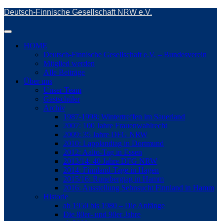
Skip
Deutsch-Finnische Gesellschaft NRW e.V.
to
main
Toggle
content
navigation
HOME
Deutsch-Finnische Gesellschaft e.V. – Bundesverein
Mitglied werden
Alle Beiträge
Über uns
Unser Team
Gastschüler
Archiv
1987-1998: Wintertreffen im Sauerland
2007: 100 Jahre Frauenwahlrecht
2009: 35 Jahre DFG NRW
2010: Lapplandtag in Dortmund
2012: Aalto-Tag in Essen
2013/14: 40 Jahre DFG NRW
2014: Finnland-Tage in Hagen
2015/16: Runebergtag in Hamm
2016: Ausstellung Sehnsucht Finnland in Hamm
Historie
ab 1950 bis 1980 – Die Anfänge
Die 80er- und 90er Jahre