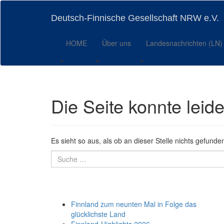
Skip
to
Deutsch-Finnische Gesellschaft NRW e.V.
main
content
HOME
Über uns
Landesnachrichten (LN)
Die Seite konnte leid
Es sieht so aus, als ob an dieser Stelle nichts gefunde
Suche
nach:
Neueste Beiträge
Finnland zum neunten Mal in Folge das
glücklichste Land