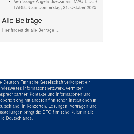
Vernissage Angela Boeckmann MAGIE DER
FARBEN am Donnerstag,
21. Oktober 2025
Alle Beiträge
Hier findest du alle Beiträge …
e Deutsch-Finnische Gesellschaft verkörpert ein
ndesweites Informationsnetzwerk, vermittelt
sprechpartner, Kontakte und Informationen und
operiert eng mit anderen finnischen Institutionen in
utschland. In Konzerten, Lesungen, Vorträgen und
sstellungen bringt die DFG finnische Kultur in alle
ile Deutschlands.