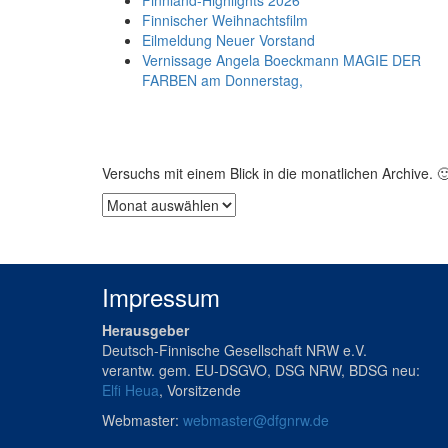
Finnland-Highlights 2026
Finnischer Weihnachtsfilm
Eilmeldung Neuer Vorstand
Vernissage Angela Boeckmann MAGIE DER
FARBEN am Donnerstag,
Archive
Versuchs mit einem Blick in die monatlichen Archive. 
Archive
Impressum
Herausgeber
Deutsch-Finnische Gesellschaft NRW e.V.
verantw. gem. EU-DSGVO, DSG NRW, BDSG neu:
Elfi Heua
, Vorsitzende
Webmaster:
webmaster@dfgnrw.de