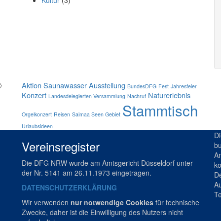
Kultur
(3)
Schlagwörter
Aktion Saunawasser
Ausstellung

BundesDFG
Fest
Jahresfeier
Konzert
Naturerlebnis
Landesdelegierten Versammlung
Nachruf
Stammtisch
Orgelkonzert
Reisen
Saimaa Seen Gebiet
Urlaubsideen
Di
Vereinsregister
bu
An
Die DFG NRW wurde am Amtsgericht Düsseldorf unter
ko
der Nr. 5141 am 26.11.1973 eingetragen.
De
Au
DATENSCHUTZERKLÄRUNG
Te
Wir verwenden
nur notwendige Cookies
für technische
Zwecke, daher ist die Einwilligung des Nutzers nicht