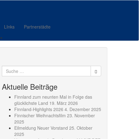
LInks
Partnerstädte
Suche
nach:
Aktuelle Beiträge
Finnland zum neunten Mal in Folge das
glücklichste Land
19. März 2026
Finnland-Highlights 2026
4. Dezember 2025
Finnischer Weihnachtsfilm
23. November
2025
Eilmeldung Neuer Vorstand
25. Oktober
2025