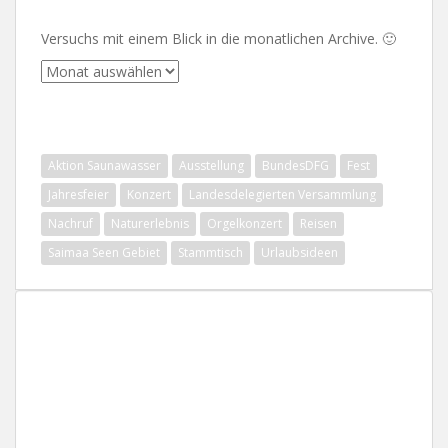
Versuchs mit einem Blick in die monatlichen Archive. 🙂
Archive
SCHLAGWÖRTER
Aktion Saunawasser
Ausstellung
BundesDFG
Fest
Jahresfeier
Konzert
Landesdelegierten Versammlung
Nachruf
Naturerlebnis
Orgelkonzert
Reisen
Saimaa Seen Gebiet
Stammtisch
Urlaubsideen