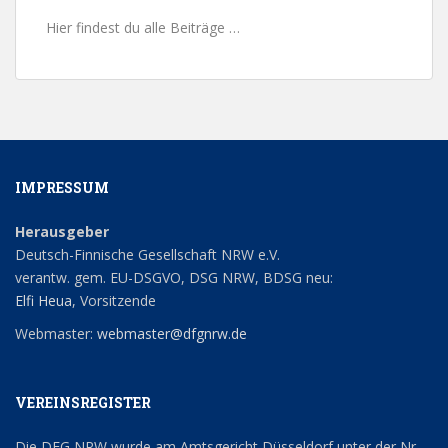
Hier findest du alle Beiträge …
IMPRESSUM
Herausgeber
Deutsch-Finnische Gesellschaft NRW e.V.
verantw. gem. EU-DSGVO, DSG NRW, BDSG neu:
Elfi Heua
, Vorsitzende
Webmaster:
webmaster@dfgnrw.de
VEREINSREGISTER
Die DFG NRW wurde am Amtsgericht Düsseldorf unter der Nr.