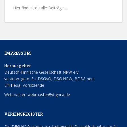
Hier findest du alle Beiträge …
IMPRESSUM
Herausgeber
Deutsch-Finnische Gesellschaft NRW e.V.
verantw. gem. EU-DSGVO, DSG NRW, BDSG neu:
Elfi Heua
, Vorsitzende
Webmaster:
webmaster@dfgnrw.de
VEREINSREGISTER
Die DFG NRW wurde am Amtsgericht Düsseldorf unter der Nr.