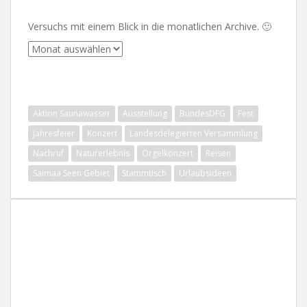
Versuchs mit einem Blick in die monatlichen Archive. 🙂
Archive
SCHLAGWÖRTER
Aktion Saunawasser
Ausstellung
BundesDFG
Fest
Jahresfeier
Konzert
Landesdelegierten Versammlung
Nachruf
Naturerlebnis
Orgelkonzert
Reisen
Saimaa Seen Gebiet
Stammtisch
Urlaubsideen