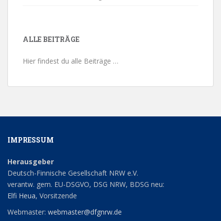
ALLE BEITRÄGE
Hier findest du alle Beiträge …
IMPRESSUM
Herausgeber
Deutsch-Finnische Gesellschaft NRW e.V.
verantw. gem. EU-DSGVO, DSG NRW, BDSG neu:
Elfi Heua
, Vorsitzende
Webmaster:
webmaster@dfgnrw.de