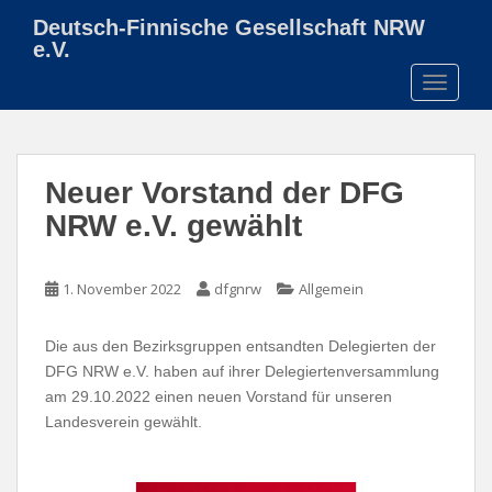
S
Deutsch-Finnische Gesellschaft NRW
k
e.V.
i
TOGGLE
p
t
o
m
Neuer Vorstand der DFG
a
i
NRW e.V. gewählt
n
c
o
1. November 2022
dfgnrw
Allgemein
n
t
Die aus den Bezirksgruppen entsandten Delegierten der
e
DFG NRW e.V. haben auf ihrer Delegiertenversammlung
n
am 29.10.2022 einen neuen Vorstand für unseren
t
Landesverein gewählt.