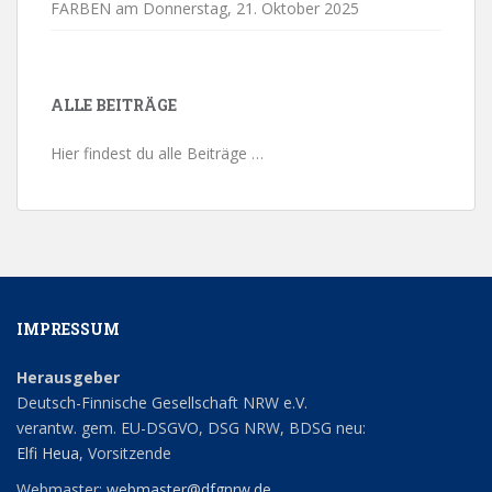
FARBEN am Donnerstag,
21. Oktober 2025
ALLE BEITRÄGE
Hier findest du alle Beiträge …
IMPRESSUM
Herausgeber
Deutsch-Finnische Gesellschaft NRW e.V.
verantw. gem. EU-DSGVO, DSG NRW, BDSG neu:
Elfi Heua
, Vorsitzende
Webmaster:
webmaster@dfgnrw.de