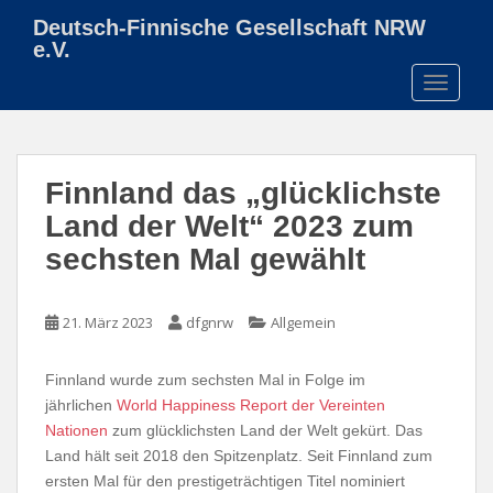
S
Deutsch-Finnische Gesellschaft NRW
k
e.V.
i
TOGGLE
p
t
o
m
Finnland das „glücklichste
a
i
Land der Welt“ 2023 zum
n
sechsten Mal gewählt
c
o
n
21. März 2023
dfgnrw
Allgemein
t
e
Finnland wurde zum sechsten Mal in Folge im
n
jährlichen
World Happiness Report der Vereinten
t
Nationen
zum glücklichsten Land der Welt gekürt. Das
Land hält seit 2018 den Spitzenplatz. Seit Finnland zum
ersten Mal für den prestigeträchtigen Titel nominiert