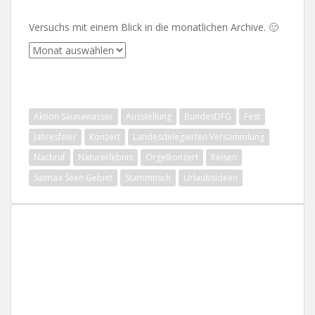
Versuchs mit einem Blick in die monatlichen Archive. 🙂
Archive
SCHLAGWÖRTER
Aktion Saunawasser
Ausstellung
BundesDFG
Fest
Jahresfeier
Konzert
Landesdelegierten Versammlung
Nachruf
Naturerlebnis
Orgelkonzert
Reisen
Saimaa Seen Gebiet
Stammtisch
Urlaubsideen