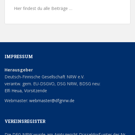
Hier findest du alle Beiträge …
IMPRESSUM
Herausgeber
Deutsch-Finnische Gesellschaft NRW e.V.
verantw. gem. EU-DSGVO, DSG NRW, BDSG neu:
Elfi Heua
, Vorsitzende
Webmaster:
webmaster@dfgnrw.de
VEREINSREGISTER
Die DFG NRW wurde am Amtsgericht Düsseldorf unter der Nr.