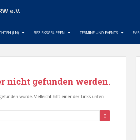
RW e.V.
HTEN (LN)
BEZIRKSGRUPPEN
TERMINE UND EVENTS
PAR
der nicht gefunden werden.
 gefunden wurde. Vielleicht hilft einer der Links unten
OFT VERWENDETE KATEGORIEN