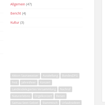
Allgemein
(47)
Bericht
(4)
Kultur
(3)
SCHLAGWÖRTER
Aktion Saunawasser
Ausstellung
BundesDFG
Fest
Jahresfeier
Konzert
Landesdelegierten Versammlung
Nachruf
Naturerlebnis
Orgelkonzert
Reisen
Saimaa Seen Gebiet
Stammtisch
Urlaubsideen