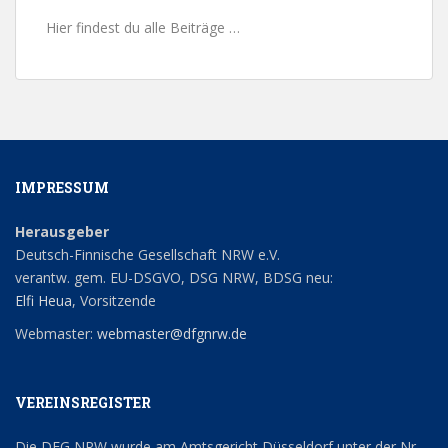
Hier findest du alle Beiträge …
IMPRESSUM
Herausgeber
Deutsch-Finnische Gesellschaft NRW e.V.
verantw. gem. EU-DSGVO, DSG NRW, BDSG neu:
Elfi Heua
, Vorsitzende
Webmaster:
webmaster@dfgnrw.de
VEREINSREGISTER
Die DFG NRW wurde am Amtsgericht Düsseldorf unter der Nr.