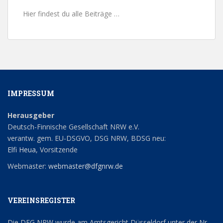
Hier findest du alle Beiträge …
IMPRESSUM
Herausgeber
Deutsch-Finnische Gesellschaft NRW e.V.
verantw. gem. EU-DSGVO, DSG NRW, BDSG neu:
Elfi Heua
, Vorsitzende
Webmaster:
webmaster@dfgnrw.de
VEREINSREGISTER
Die DFG NRW wurde am Amtsgericht Düsseldorf unter der Nr.