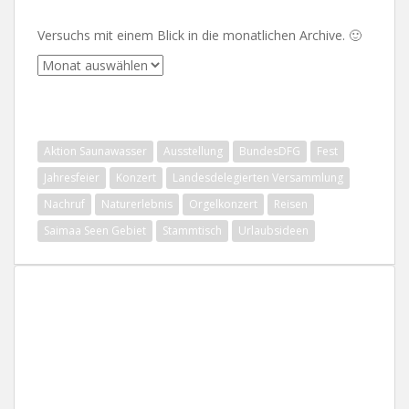
Versuchs mit einem Blick in die monatlichen Archive. 🙂
Archive
SCHLAGWÖRTER
Aktion Saunawasser
Ausstellung
BundesDFG
Fest
Jahresfeier
Konzert
Landesdelegierten Versammlung
Nachruf
Naturerlebnis
Orgelkonzert
Reisen
Saimaa Seen Gebiet
Stammtisch
Urlaubsideen