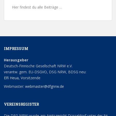
Hier findest du alle Beiträge …
IMPRESSUM
Herausgeber
Deutsch-Finnische Gesellschaft NRW e.V.
verantw. gem. EU-DSGVO, DSG NRW, BDSG neu:
Elfi Heua
, Vorsitzende
Webmaster:
webmaster@dfgnrw.de
VEREINSREGISTER
Die DFG NRW wurde am Amtsgericht Düsseldorf unter der Nr.