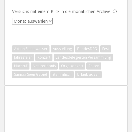
Versuchs mit einem Blick in die monatlichen Archive. 🙂
Archive
SCHLAGWÖRTER
Aktion Saunawasser
Ausstellung
BundesDFG
Fest
Jahresfeier
Konzert
Landesdelegierten Versammlung
Nachruf
Naturerlebnis
Orgelkonzert
Reisen
Saimaa Seen Gebiet
Stammtisch
Urlaubsideen