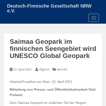
S
Deutsch-Finnische Gesellschaft NRW
k
e.V.
i
TOGGLE
p
t
o
m
Saimaa Geopark im
a
i
finnischen Seengebiet wird
n
UNESCO Global Geopark
c
o
n
22. April 2021
dfgnrw
Bericht
t
e
Helsinki/Frankfurt am Main, 22. April 2021.
n
t
Mitteilung von Presse- und Öffentlichkeitsarbeit Visit
Finland:
Dem Saimaa Geopark im südlichen Teil der Region