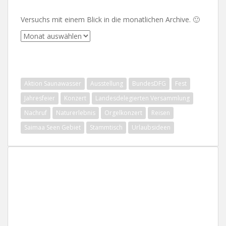
Versuchs mit einem Blick in die monatlichen Archive. 🙂
Archive
SCHLAGWÖRTER
Aktion Saunawasser
Ausstellung
BundesDFG
Fest
Jahresfeier
Konzert
Landesdelegierten Versammlung
Nachruf
Naturerlebnis
Orgelkonzert
Reisen
Saimaa Seen Gebiet
Stammtisch
Urlaubsideen