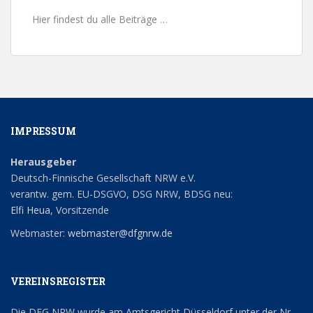
Hier findest du alle Beiträge …
IMPRESSUM
Herausgeber
Deutsch-Finnische Gesellschaft NRW e.V.
verantw. gem. EU-DSGVO, DSG NRW, BDSG neu:
Elfi Heua
, Vorsitzende
Webmaster:
webmaster@dfgnrw.de
VEREINSREGISTER
Die DFG NRW wurde am Amtsgericht Düsseldorf unter der Nr.