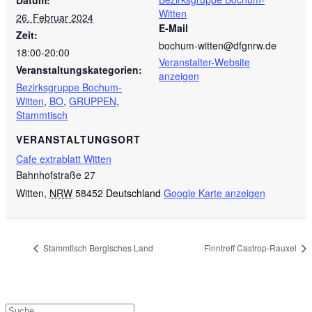
Witten
26. Februar 2024
E-Mail
Zeit:
bochum-witten@dfgnrw.de
18:00-20:00
Veranstalter-Website
Veranstaltungskategorien:
anzeigen
Bezirksgruppe Bochum-
Witten
,
BO
,
GRUPPEN
,
Stammtisch
VERANSTALTUNGSORT
Cafe extrablatt Witten
Bahnhofstraße 27
Witten
,
NRW
58452
Deutschland
Google Karte anzeigen
Stammtisch Bergisches Land
Finntreff Castrop-Rauxel
Suche