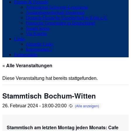
Partner & Freunde
Arbeitskreis Schwerte-Leppävirta
Auslandsgesellschaft Dortmund
Deutsch-Finnische Gesellschaft in Köln e.V.
Finnische Gemeinden in Deutschland
Suomi Seura
Via Karelia
LInks
Aktuelle Links
Interessantes ?
Partnerstädte
« Alle Veranstaltungen
Diese Veranstaltung hat bereits stattgefunden.
Stammtisch Bochum-Witten
26. Februar 2024 - 18:00
-
20:00
Stammtisch am letzten Montag
jeden Monats
: Cafe