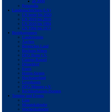
ab 2000
Personalia
Landesnachrichten (LN)
LN heute bis 2020
LN 2019 bis 2010
LN 2010 bis 1994
LN 1994 bis 1973
Bezirksgruppen
Landesverein
Aachen
Bergisches Land
Bochum-Witten
DFG Bonn e.V.
Castrop-Rauxel
Düsseldorf
Essen
Hagen-Siegen
Hochsauerland
Leverkusen
DFG Münster e.V.
Recklinghausen-Dorsten
Termine und Events
Liste
Monatskalender
Wochenkalender