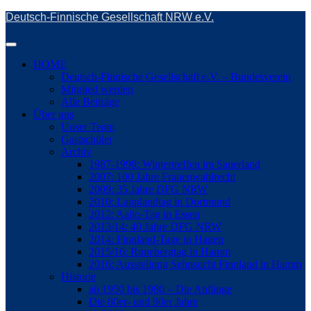
Skip
Deutsch-Finnische Gesellschaft NRW e.V.
to
main
Toggle
content
navigation
HOME
Deutsch-Finnische Gesellschaft e.V. – Bundesverein
Mitglied werden
Alle Beiträge
Über uns
Unser Team
Gastschüler
Archiv
1987-1998: Wintertreffen im Sauerland
2007: 100 Jahre Frauenwahlrecht
2009: 35 Jahre DFG NRW
2010: Lapplandtag in Dortmund
2012: Aalto-Tag in Essen
2013/14: 40 Jahre DFG NRW
2014: Finnland-Tage in Hagen
2015/16: Runebergtag in Hamm
2016: Ausstellung Sehnsucht Finnland in Hamm
Historie
ab 1950 bis 1980 – Die Anfänge
Die 80er- und 90er Jahre