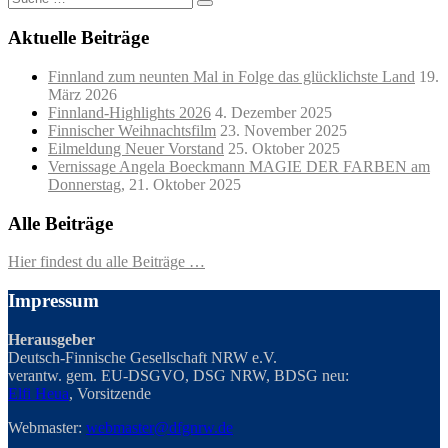
nach:
Aktuelle Beiträge
Finnland zum neunten Mal in Folge das glücklichste Land
19.
März 2026
Finnland-Highlights 2026
4. Dezember 2025
Finnischer Weihnachtsfilm
23. November 2025
Eilmeldung Neuer Vorstand
25. Oktober 2025
Vernissage Angela Boeckmann MAGIE DER FARBEN am
Donnerstag,
21. Oktober 2025
Alle Beiträge
Hier findest du alle Beiträge …
Impressum
Herausgeber
Deutsch-Finnische Gesellschaft NRW e.V.
verantw. gem. EU-DSGVO, DSG NRW, BDSG neu:
Elfi Heua
, Vorsitzende
Webmaster:
webmaster@dfgnrw.de