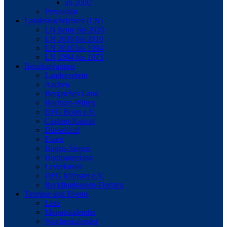
ab 2000
Personalia
Landesnachrichten (LN)
LN heute bis 2020
LN 2019 bis 2010
LN 2010 bis 1994
LN 1994 bis 1973
Bezirksgruppen
Landesverein
Aachen
Bergisches Land
Bochum-Witten
DFG Bonn e.V.
Castrop-Rauxel
Düsseldorf
Essen
Hagen-Siegen
Hochsauerland
Leverkusen
DFG Münster e.V.
Recklinghausen-Dorsten
Termine und Events
Liste
Monatskalender
Wochenkalender