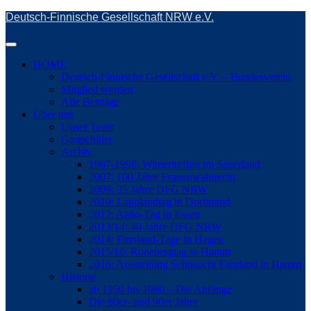
Skip
Deutsch-Finnische Gesellschaft NRW e.V.
to
main
Toggle
content
navigation
HOME
Deutsch-Finnische Gesellschaft e.V. – Bundesverein
Mitglied werden
Alle Beiträge
Über uns
Unser Team
Gastschüler
Archiv
1987-1998: Wintertreffen im Sauerland
2007: 100 Jahre Frauenwahlrecht
2009: 35 Jahre DFG NRW
2010: Lapplandtag in Dortmund
2012: Aalto-Tag in Essen
2013/14: 40 Jahre DFG NRW
2014: Finnland-Tage in Hagen
2015/16: Runebergtag in Hamm
2016: Ausstellung Sehnsucht Finnland in Hamm
Historie
ab 1950 bis 1980 – Die Anfänge
Die 80er- und 90er Jahre