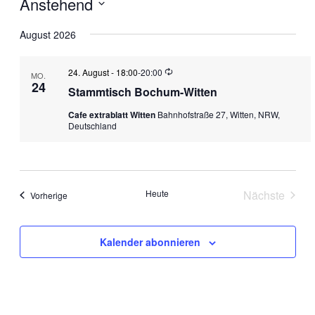
Anstehend
Navi
Datum
wählen.
August 2026
Wiederholung
24. August - 18:00
-
20:00
MO.
24
Stammtisch Bochum-Witten
Cafe extrablatt Witten
Bahnhofstraße 27, Witten, NRW,
Deutschland
Heute
Nächste
Veranstaltungen
Vorherige
Veranstal
Kalender abonnieren