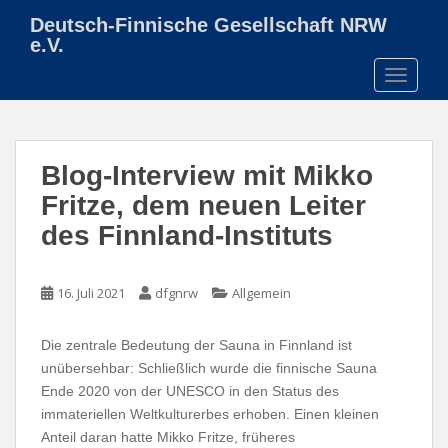
S
Deutsch-Finnische Gesellschaft NRW
k
e.V.
i
TOGGLE
p
t
o
m
Blog-Interview mit Mikko
a
i
Fritze, dem neuen Leiter
n
des Finnland-Instituts
c
o
n
16. Juli 2021
dfgnrw
Allgemein
t
e
Die zentrale Bedeutung der Sauna in Finnland ist
n
unübersehbar: Schließlich wurde die finnische Sauna
t
Ende 2020 von der UNESCO in den Status des
immateriellen Weltkulturerbes erhoben. Einen kleinen
Anteil daran hatte Mikko Fritze, früheres