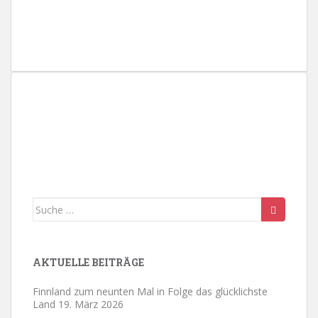
h
l
e
n
.
Suche
nach:
AKTUELLE BEITRÄGE
Finnland zum neunten Mal in Folge das glücklichste
Land
19. März 2026