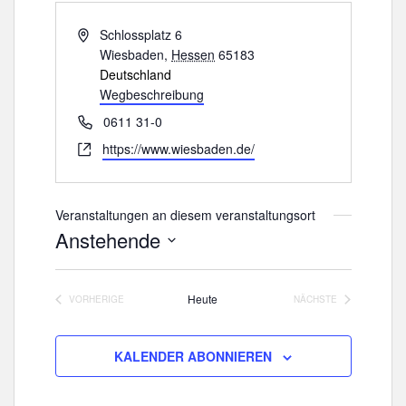
A
Schlossplatz 6
d
Wiesbaden
,
Hessen
65183
r
Deutschland
e
Wegbeschreibung
s
T
0611 31-0
s
e
W
https://www.wiesbaden.de/
e
l
e
e
b
f
s
Veranstaltungen an diesem veranstaltungsort
o
e
Anstehende
n
i
D
t
a
e
Heute
VORHERIGE
NÄCHSTE
t
VERANSTALTUNGEN
VERANSTALTUNGE
u
m
KALENDER ABONNIEREN
w
ä