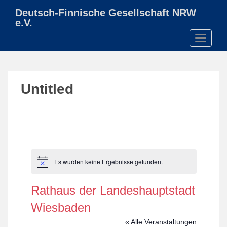
S
Deutsch-Finnische Gesellschaft NRW
k
e.V.
i
TOGGLE
p
t
o
m
Untitled
a
i
n
c
o
n
t
Es wurden keine Ergebnisse gefunden.
H
e
i
n
n
Rathaus der Landeshauptstadt
w
t
e
Wiesbaden
i
s
« Alle Veranstaltungen