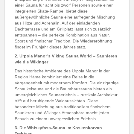
einer Sauna für acht bis zwölf Personen sowie einer
integrierten Skate-Rampe, bietet diese
außergewöhnliche Sauna eine aufregende Mischung
aus Hitze und Adrenalin. Auf der einladenden
Dachterrasse und am Grillplatz lässt sich zusätzlich
entspannen – die perfekte Kombination aus Natur,
Sport und finnischer Tradition. Die Wiedereröffnung
findet im Frühjahr dieses Jahres statt.
2. Urpola Manor’s Viking Sauna World – Saunieren
wie die Wikinger
Das historische Ambiente des Urpola Manor in der
Region Häme kombiniert eine Reise in die
Vergangenheit mit modernem Komfort. Die einzigartige
Schaukelsauna und die Baumhaussauna bieten ein
unvergleichliches Saunaerlebnis – rustikale Architektur
trifft auf beruhigende Waldaussichten. Diese
besondere Mischung aus traditionellem finnischem
Saunieren und Wikinger-Atmosphäre macht jeden
Besuch zu einem unvergesslichen Erlebnis.
3. Die Whiskyfass-Sauna im Koskenkorvan
Trahteeri