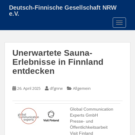
S
Deutsch-Finnische Gesellschaft NRW
k
e.V.
i
TOGGLE
p
t
o
m
Unerwartete Sauna-
a
i
Erlebnisse in Finnland
n
entdecken
c
o
n
26. April 2025
dfgnrw
Allgemein
t
e
n
Global Communication
t
Experts GmbH
Presse- und
Öffentlichkeitsarbeit
Visit Finland