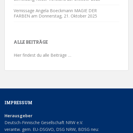
Vernissage Angela Boeckmann MAGIE DER
FARBEN am Donnerstag,
21. Oktober 2025
ALLE BEITRÄGE
Hier findest du alle Beiträge …
IMPRESSUM
Herausgeber
Deutsch-Finnische Gesellschaft NRW e.V.
verantw. gem. EU-DSGVO, DSG NRW, BDSG neu: