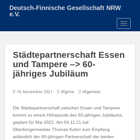
S
Deutsch-Finnische Gesellschaft NRW
k
e.V.
i
TOGGLE
p
t
o
m
Städtepartnerschaft Essen
a
i
und Tampere –> 60-
n
jähriges Jubiläum
c
o
n
16. November 2021
dfgnrw
Allgemein
t
e
Die Städtepartnerschaft zwischen Essen und Tampere
n
kommt zu einem Höhepunkt des 60-jährigen Jubiläums,
t
geplant für Mai 2022. Am 04.11.21 lud
Oberbürgermeister Thomas Kufen zum Empfang
anlässlich der 60-jährigen Partnerschaft der beiden