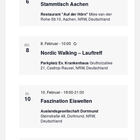
a
t
6
m
Stammtisch Aachen
e
l
e
w
d
t
Restaurant "Auf der Hörn"
Mies-van-der-
e
ä
n
Rohe-Str.10, Aachen, NRW, Deutschland
u
r
h
-
h
n
l
o
N
g
l
e
u
a
A
8. Februar - 10:00
W
n
SO.
n
n
v
i
8
g
.
Nordic Walking – Lauftreff
e
s
i
d
i
Parkplatz Ev. Krankenhaus
Grutholzallee
e
g
21, Castrop-Rauxel, NRW, Deutschland
c
r
a
h
h
o
t
t
l
e
u
i
10. Februar - 19:00
-
21:00
DI.
n
n
o
10
g
Faszination Eiswelten
-
n
N
Auslandsgesellschaft Dortmund
Steinstraße 48, Dortmund, NRW,
a
Deutschland
v
i
g