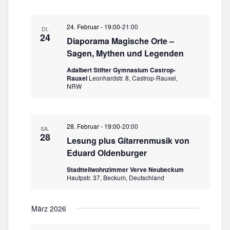
o
l
u
24. Februar - 19:00
-
21:00
DI.
n
24
g
Diaporama Magische Orte –
Sagen, Mythen und Legenden
Adalbert Stifter Gymnasium Castrop-
Rauxel
Leonhardstr. 8, Castrop-Rauxel,
NRW
28. Februar - 19:00
-
20:00
SA.
28
Lesung plus Gitarrenmusik von
Eduard Oldenburger
Stadtteilwohnzimmer Verve Neubeckum
Hautpstr. 37, Beckum, Deutschland
März 2026