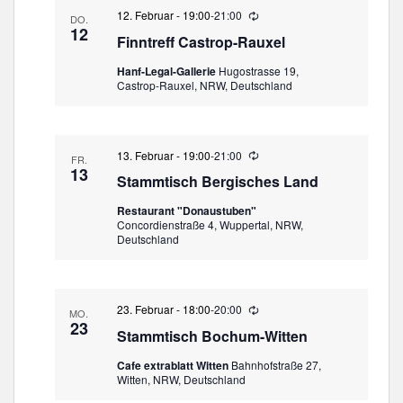
a
12. Februar - 19:00
-
21:00
W
DO.
t
i
12
Finntreff Castrop-Rauxel
e
i
d
o
Hanf-Legal-Gallerie
Hugostrasse 19,
e
Castrop-Rauxel, NRW, Deutschland
r
n
h
o
l
u
13. Februar - 19:00
-
21:00
W
FR.
n
i
13
g
Stammtisch Bergisches Land
e
d
Restaurant "Donaustuben"
e
Concordienstraße 4, Wuppertal, NRW,
r
Deutschland
h
o
l
u
n
23. Februar - 18:00
-
20:00
W
MO.
g
i
23
Stammtisch Bochum-Witten
e
d
Cafe extrablatt Witten
Bahnhofstraße 27,
e
Witten, NRW, Deutschland
r
h