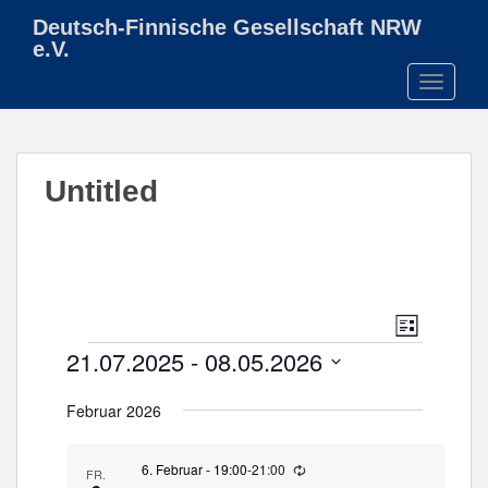
S
Deutsch-Finnische Gesellschaft NRW
k
e.V.
i
TOGGLE
p
t
o
m
Untitled
a
i
n
c
o
n
A
V
L
t
e
n
Veranstaltungen
I
21.07.2025
 - 
08.05.2026
e
r
S
s
n
T
a
D
i
E
Februar 2026
t
n
a
c
s
t
h
t
u
6. Februar - 19:00
-
21:00
W
FR.
i