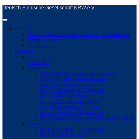
Skip
Deutsch-Finnische Gesellschaft NRW e.V.
to
main
Toggle
content
navigation
HOME
Deutsch-Finnische Gesellschaft e.V. – Bundesverein
Mitglied werden
Alle Beiträge
Über uns
Unser Team
Gastschüler
Archiv
1987-1998: Wintertreffen im Sauerland
2007: 100 Jahre Frauenwahlrecht
2009: 35 Jahre DFG NRW
2010: Lapplandtag in Dortmund
2012: Aalto-Tag in Essen
2013/14: 40 Jahre DFG NRW
2014: Finnland-Tage in Hagen
2015/16: Runebergtag in Hamm
2016: Ausstellung Sehnsucht Finnland in Hamm
Historie
ab 1950 bis 1980 – Die Anfänge
Die 80er- und 90er Jahre