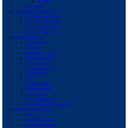
ab 2000
Personalia
Landesnachrichten (LN)
LN heute bis 2020
LN 2019 bis 2010
LN 2010 bis 1994
LN 1994 bis 1973
Bezirksgruppen
Landesverein
Aachen
Bergisches Land
Bochum-Witten
DFG Bonn e.V.
Castrop-Rauxel
Düsseldorf
Essen
Hagen-Siegen
Hochsauerland
Leverkusen
DFG Münster e.V.
Recklinghausen-Dorsten
Termine und Events
Liste
Monatskalender
Wochenkalender