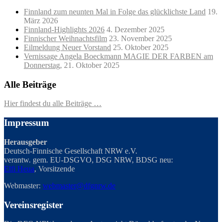
Finnland zum neunten Mal in Folge das glücklichste Land
19.
März 2026
Finnland-Highlights 2026
4. Dezember 2025
Finnischer Weihnachtsfilm
23. November 2025
Eilmeldung Neuer Vorstand
25. Oktober 2025
Vernissage Angela Boeckmann MAGIE DER FARBEN am
Donnerstag,
21. Oktober 2025
Alle Beiträge
Hier findest du alle Beiträge …
Impressum
Herausgeber
Deutsch-Finnische Gesellschaft NRW e.V.
verantw. gem. EU-DSGVO, DSG NRW, BDSG neu:
Elfi Heua
, Vorsitzende
Webmaster:
webmaster@dfgnrw.de
Vereinsregister