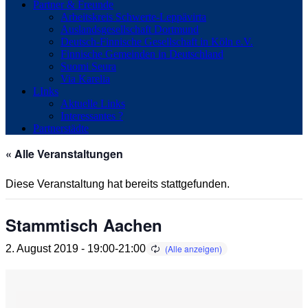
Partner & Freunde
Arbeitskreis Schwerte-Leppävirta
Auslandsgesellschaft Dortmund
Deutsch-Finnische Gesellschaft in Köln e.V.
Finnische Gemeinden in Deutschland
Suomi Seura
Via Karelia
LInks
Aktuelle Links
Interessantes ?
Partnerstädte
« Alle Veranstaltungen
Diese Veranstaltung hat bereits stattgefunden.
Stammtisch Aachen
2. August 2019 - 19:00
-
21:00