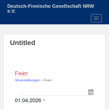
S
Deutsch-Finnische Gesellschaft NRW
k
e.V.
i
TOGGLE
p
t
o
m
Untitled
a
i
n
c
o
n
Feier
t
Veranstaltungen
Feier
e
n
A
V
t
M
e
n
Veranstaltungen
O
01.04.2026
r
N
s
A
a
D