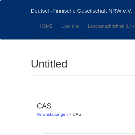
Skip
to
Deutsch-Finnische Gesellschaft NRW e.V.
main
content
HOME
Über uns
Landesnachrichten (LN)
Untitled
CAS
Veranstaltungen
CAS