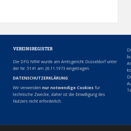
n
o
-
n
N
a
v
i
g
a
VEREINSREGISTER
Di
t
bu
i
Die DFG NRW wurde am Amtsgericht Düsseldorf unter
An
o
der Nr. 5141 am 26.11.1973 eingetragen.
ko
n
De
DATENSCHUTZERKLÄRUNG
Au
Wir verwenden
nur notwendige Cookies
für
Te
technische Zwecke, daher ist die Einwilligung des
Nutzers nicht erforderlich.