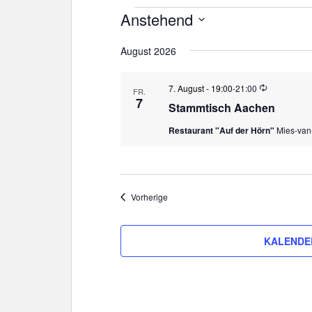
Veranstaltungen
Anstehend
D
August 2026
a
t
u
W
7. August - 19:00
-
21:00
FR.
i
7
m
Stammtisch Aachen
e
w
d
Restaurant "Auf der Hörn"
Mies-van
e
ä
r
h
h
o
l
l
e
u
Veranstaltungen
Vorherige
n
n
g
.
KALENDE