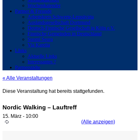
Wochenkalender
Partner & Freunde
Arbeitskreis Schwerte-Leppävirta
Auslandsgesellschaft Dortmund
Deutsch-Finnische Gesellschaft in Köln e.V.
Finnische Gemeinden in Deutschland
Suomi Seura
Via Karelia
LInks
Aktuelle Links
Interessantes ?
Partnerstädte
« Alle Veranstaltungen
Diese Veranstaltung hat bereits stattgefunden.
Nordic Walking – Lauftreff
15. März - 10:00