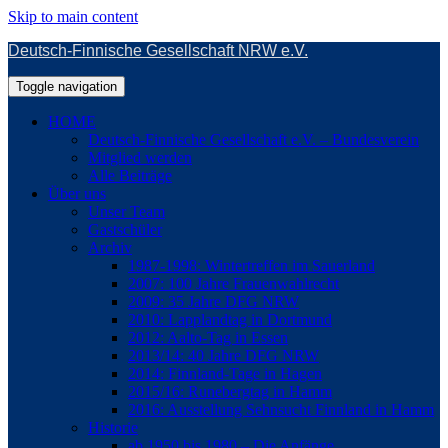
Skip to main content
Deutsch-Finnische Gesellschaft NRW e.V.
Toggle navigation
HOME
Deutsch-Finnische Gesellschaft e.V. – Bundesverein
Mitglied werden
Alle Beiträge
Über uns
Unser Team
Gastschüler
Archiv
1987-1998: Wintertreffen im Sauerland
2007: 100 Jahre Frauenwahlrecht
2009: 35 Jahre DFG NRW
2010: Lapplandtag in Dortmund
2012: Aalto-Tag in Essen
2013/14: 40 Jahre DFG NRW
2014: Finnland-Tage in Hagen
2015/16: Runebergtag in Hamm
2016: Ausstellung Sehnsucht Finnland in Hamm
Historie
ab 1950 bis 1980 – Die Anfänge