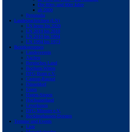
Die 80er- und 90er Jahre
ab 2000
Personalia
Landesnachrichten (LN)
LN heute bis 2020
LN 2019 bis 2010
LN 2010 bis 1994
LN 1994 bis 1973
Bezirksgruppen
Landesverein
Aachen
Bergisches Land
Bochum-Witten
DFG Bonn e.V.
Castrop-Rauxel
Düsseldorf
Essen
Hagen-Siegen
Hochsauerland
Leverkusen
DFG Münster e.V.
Recklinghausen-Dorsten
Termine und Events
Liste
Monatskalender