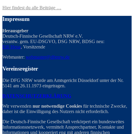
Hier findest du alle Beiträge …
Impressum
Herausgeber
Deutsch-Finnische Gesellschaft NRW e.V.
verantw. gem. EU-DSGVO, DSG NRW, BDSG neu:
Elfi Heua
, Vorsitzende
Webmaster:
webmaster@dfgnrw.de
Vereinsregister
Die DFG NRW wurde am Amtsgericht Düsseldorf unter der Nr.
5141 am 26.11.1973 eingetragen.
DATENSCHUTZERKLÄRUNG
Wir verwenden
nur notwendige Cookies
für technische Zwecke,
daher ist die Einwilligung des Nutzers nicht erforderlich.
Die Deutsch-Finnische Gesellschaft verkörpert ein bundesweites
Informationsnetzwerk, vermittelt Ansprechpartner, Kontakte und
Informationen und kooperiert eng mit anderen finnischen