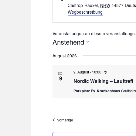
d
Castrop-Rauxel
,
NRW
44577
Deuts
r
Wegbeschreibung
e
s
s
Veranstaltungen an diesem veranstaltungso
e
Anstehend
D
August 2026
a
t
u
9. August - 10:00
W
SO.
i
9
m
Nordic Walking – Lauftreff
e
w
d
Parkplatz Ev. Krankenhaus
Grutholz
e
ä
r
h
h
l
o
l
e
u
Veranstaltungen
Vorherige
n
n
g
.