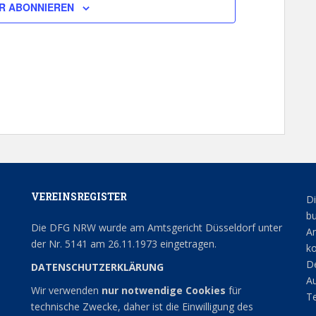
R ABONNIEREN
VEREINSREGISTER
Di
bu
Die DFG NRW wurde am Amtsgericht Düsseldorf unter
An
der Nr. 5141 am 26.11.1973 eingetragen.
ko
De
DATENSCHUTZERKLÄRUNG
Au
Wir verwenden
nur notwendige Cookies
für
Te
technische Zwecke, daher ist die Einwilligung des