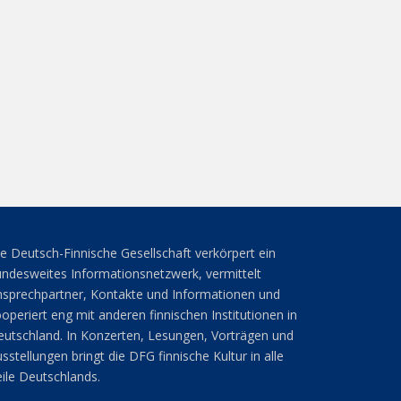
e Deutsch-Finnische Gesellschaft verkörpert ein
ndesweites Informationsnetzwerk, vermittelt
sprechpartner, Kontakte und Informationen und
operiert eng mit anderen finnischen Institutionen in
utschland. In Konzerten, Lesungen, Vorträgen und
sstellungen bringt die DFG finnische Kultur in alle
ile Deutschlands.