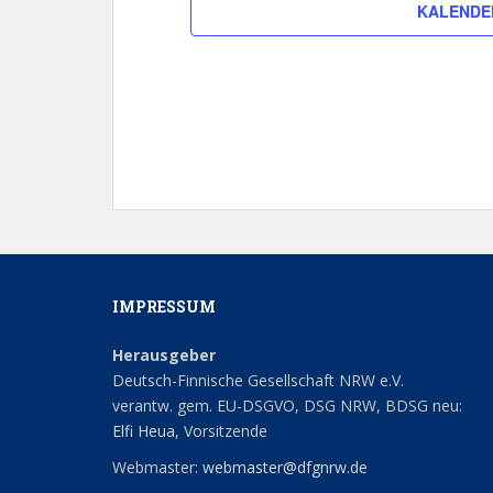
KALENDE
IMPRESSUM
Herausgeber
Deutsch-Finnische Gesellschaft NRW e.V.
verantw. gem. EU-DSGVO, DSG NRW, BDSG neu:
Elfi Heua
, Vorsitzende
Webmaster:
webmaster@dfgnrw.de