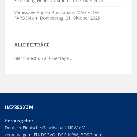
Eilmeldung Neuer Vorstand
25. Oktober 2025
Vernissage Angela Boeckmann MAGIE DER
FARBEN am Donnerstag,
21. Oktober 2025
ALLE BEITRÄGE
Hier findest du alle Beiträge …
IMPRESSUM
Herausgeber
Deutsch-Finnische Gesellschaft NRW e.V.
verantw. gem. EU-DSGVO, DSG NRW, BDSG neu: