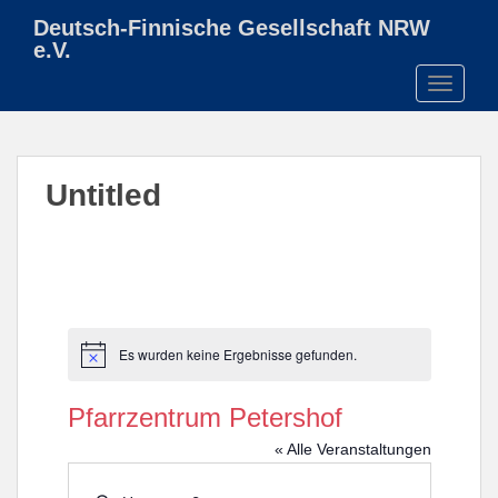
S
Deutsch-Finnische Gesellschaft NRW
k
e.V.
i
TOGGLE
p
t
o
m
Untitled
a
i
n
c
o
n
t
Es wurden keine Ergebnisse gefunden.
H
e
i
n
n
Pfarrzentrum Petershof
w
t
e
« Alle Veranstaltungen
i
s