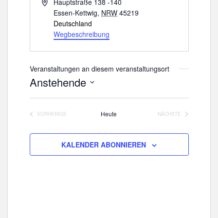
A
Hauptstraße 138 -140
d
Essen-Kettwig
,
NRW
45219
r
Deutschland
e
Wegbeschreibung
s
s
e
Veranstaltungen an diesem veranstaltungsort
Anstehende
D
a
Heute
VORHERIGE
NÄCHSTE
t
VERANSTALTUNGEN
VERANSTALTUNGE
u
m
KALENDER ABONNIEREN
w
ä
h
l
e
n