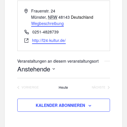
A
Frauenstr. 24
d
Münster
,
NRW
48143
Deutschland
r
Wegbeschreibung
e
T
0251-4828739
s
e
W
http://f24-kultur.de/
s
l
e
e
e
b
f
s
Veranstaltungen an diesem veranstaltungsort
o
e
Anstehende
n
i
D
t
a
e
Heute
VORHERIGE
NÄCHSTE
t
VERANSTALTUNGEN
VERANSTALTUNGE
u
m
KALENDER ABONNIEREN
w
ä
h