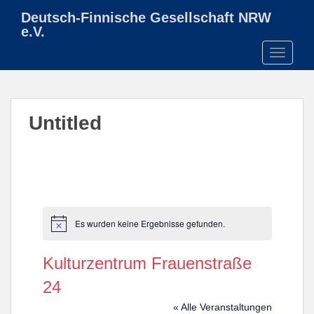
S
Deutsch-Finnische Gesellschaft NRW
k
e.V.
i
TOGGLE
p
t
o
m
Untitled
a
i
n
c
o
n
t
Es wurden keine Ergebnisse gefunden.
H
e
i
n
n
Kulturzentrum Frauenstraße
w
t
e
24
i
s
« Alle Veranstaltungen