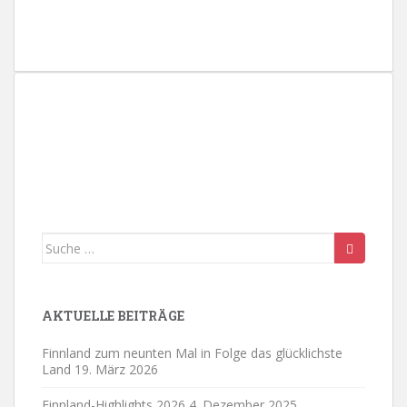
l
e
n
.
Suche
nach:
AKTUELLE BEITRÄGE
Finnland zum neunten Mal in Folge das glücklichste
Land
19. März 2026
Finnland-Highlights 2026
4. Dezember 2025