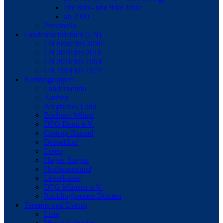
Die 80er- und 90er Jahre
ab 2000
Personalia
Landesnachrichten (LN)
LN heute bis 2020
LN 2019 bis 2010
LN 2010 bis 1994
LN 1994 bis 1973
Bezirksgruppen
Landesverein
Aachen
Bergisches Land
Bochum-Witten
DFG Bonn e.V.
Castrop-Rauxel
Düsseldorf
Essen
Hagen-Siegen
Hochsauerland
Leverkusen
DFG Münster e.V.
Recklinghausen-Dorsten
Termine und Events
Liste
Monatskalender