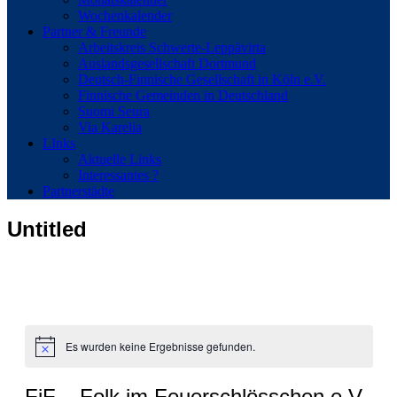
Wochenkalender
Partner & Freunde
Arbeitskreis Schwerte-Leppävirta
Auslandsgesellschaft Dortmund
Deutsch-Finnische Gesellschaft in Köln e.V.
Finnische Gemeinden in Deutschland
Suomi Seura
Via Karelia
LInks
Aktuelle Links
Interessantes ?
Partnerstädte
Untitled
Es wurden keine Ergebnisse gefunden.
Hinweis
FiF – Folk im Feuerschlösschen e.V.,