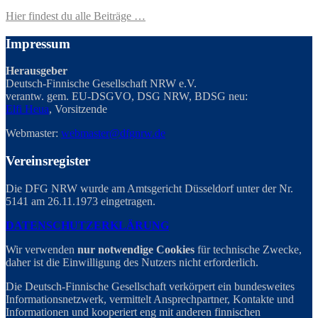
Hier findest du alle Beiträge …
Impressum
Herausgeber
Deutsch-Finnische Gesellschaft NRW e.V.
verantw. gem. EU-DSGVO, DSG NRW, BDSG neu:
Elfi Heua
, Vorsitzende
Webmaster:
webmaster@dfgnrw.de
Vereinsregister
Die DFG NRW wurde am Amtsgericht Düsseldorf unter der Nr.
5141 am 26.11.1973 eingetragen.
DATENSCHUTZERKLÄRUNG
Wir verwenden
nur notwendige Cookies
für technische Zwecke,
daher ist die Einwilligung des Nutzers nicht erforderlich.
Die Deutsch-Finnische Gesellschaft verkörpert ein bundesweites
Informationsnetzwerk, vermittelt Ansprechpartner, Kontakte und
Informationen und kooperiert eng mit anderen finnischen