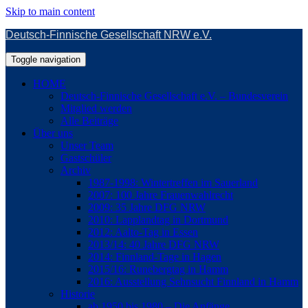
Skip to main content
Deutsch-Finnische Gesellschaft NRW e.V.
Toggle navigation
HOME
Deutsch-Finnische Gesellschaft e.V. – Bundesverein
Mitglied werden
Alle Beiträge
Über uns
Unser Team
Gastschüler
Archiv
1987-1998: Wintertreffen im Sauerland
2007: 100 Jahre Frauenwahlrecht
2009: 35 Jahre DFG NRW
2010: Lapplandtag in Dortmund
2012: Aalto-Tag in Essen
2013/14: 40 Jahre DFG NRW
2014: Finnland-Tage in Hagen
2015/16: Runebergtag in Hamm
2016: Ausstellung Sehnsucht Finnland in Hamm
Historie
ab 1950 bis 1980 – Die Anfänge