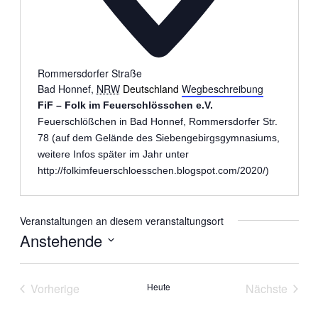
Rommersdorfer Straße
Bad Honnef
,
NRW
Deutschland
Wegbeschreibung
FiF – Folk im Feuerschlösschen e.V.
Feuerschlößchen in Bad Honnef, Rommersdorfer Str.
78 (auf dem Gelände des Siebengebirgsgymnasiums,
weitere Infos später im Jahr unter
http://folkimfeuerschloesschen.blogspot.com/2020/
)
Veranstaltungen an diesem veranstaltungsort
Anstehende
Datum
wählen.
Vorherige
Heute
Nächste
Veranstaltungen
Veranstal