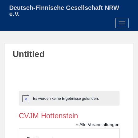
S
Deutsch-Finnische Gesellschaft NRW
k
e.V.
i
TOGGLE
p
t
o
m
Untitled
a
i
n
c
o
n
t
Es wurden keine Ergebnisse gefunden.
H
e
i
n
n
CVJM Hottenstein
w
t
e
« Alle Veranstaltungen
i
s