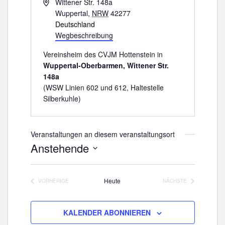
A
Wittener Str. 148a
d
Wuppertal
,
NRW
42277
r
Deutschland
e
Wegbeschreibung
s
Vereinsheim des CVJM Hottenstein in
s
Wuppertal-Oberbarmen, Wittener Str.
e
148a
(WSW Linien 602 und 612, Haltestelle
Silberkuhle)
Veranstaltungen an diesem veranstaltungsort
Anstehende
D
a
Heute
VORHERIGE
NÄCHSTE
t
VERANSTALTUNGEN
VERANSTALTUNGE
u
m
KALENDER ABONNIEREN
w