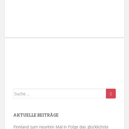
ä
h
l
e
n
.
Suche
nach:
AKTUELLE BEITRÄGE
Finnland zum neunten Mal in Folge das glücklichste