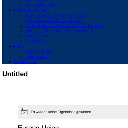
Wochenkalender
Partner & Freunde
Arbeitskreis Schwerte-Leppävirta
Auslandsgesellschaft Dortmund
Deutsch-Finnische Gesellschaft in Köln e.V.
Finnische Gemeinden in Deutschland
Suomi Seura
Via Karelia
LInks
Aktuelle Links
Interessantes ?
Partnerstädte
Untitled
Es wurden keine Ergebnisse gefunden.
Hinweis
Europa Union