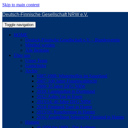
Skip to main content
Deutsch-Finnische Gesellschaft NRW e.V.
Toggle navigation
HOME
Deutsch-Finnische Gesellschaft e.V. – Bundesverein
Mitglied werden
Alle Beiträge
Über uns
Unser Team
Gastschüler
Archiv
1987-1998: Wintertreffen im Sauerland
2007: 100 Jahre Frauenwahlrecht
2009: 35 Jahre DFG NRW
2010: Lapplandtag in Dortmund
2012: Aalto-Tag in Essen
2013/14: 40 Jahre DFG NRW
2014: Finnland-Tage in Hagen
2015/16: Runebergtag in Hamm
2016: Ausstellung Sehnsucht Finnland in Hamm
Historie
ab 1950 bis 1980 – Die Anfänge