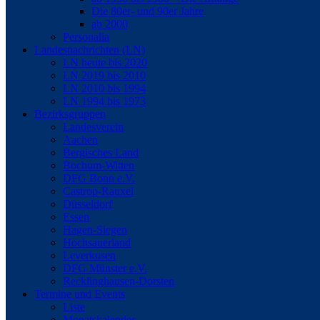
Die 80er- und 90er Jahre
ab 2000
Personalia
Landesnachrichten (LN)
LN heute bis 2020
LN 2019 bis 2010
LN 2010 bis 1994
LN 1994 bis 1973
Bezirksgruppen
Landesverein
Aachen
Bergisches Land
Bochum-Witten
DFG Bonn e.V.
Castrop-Rauxel
Düsseldorf
Essen
Hagen-Siegen
Hochsauerland
Leverkusen
DFG Münster e.V.
Recklinghausen-Dorsten
Termine und Events
Liste
Monatskalender