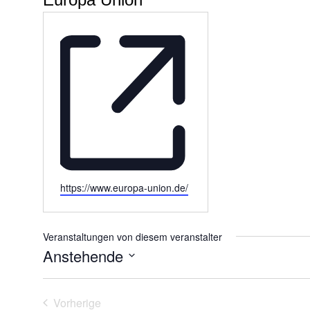
Webseite
https://www.europa-union.de/
Veranstaltungen von diesem veranstalter
Anstehende
Datum
wählen.
Vorherige