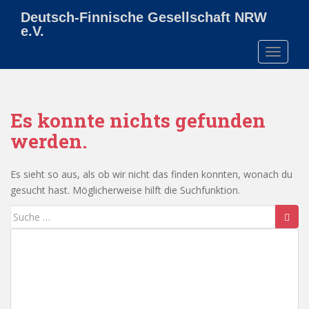
S
Deutsch-Finnische Gesellschaft NRW
k
e.V.
i
TOGGLE
p
t
o
m
Es konnte nichts gefunden
a
i
werden.
n
c
Es sieht so aus, als ob wir nicht das finden konnten, wonach du
o
gesucht hast. Möglicherweise hilft die Suchfunktion.
n
Suche
t
nach:
e
n
t