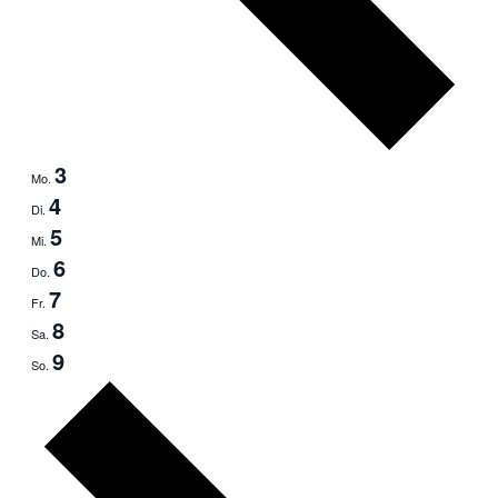
3
Mo.
4
Di.
5
Mi.
6
Do.
7
Fr.
8
Sa.
9
So.
Nächste
Woche