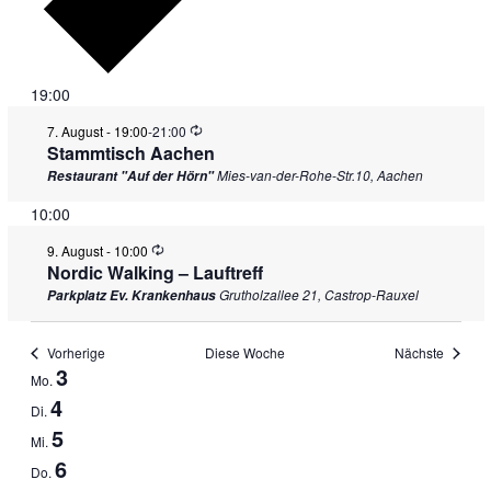
19:00
Wiederholung
7. August - 19:00
-
21:00
Stammtisch Aachen
Mies-van-der-Rohe-Str.10, Aachen
Restaurant "Auf der Hörn"
10:00
Wiederholung
9. August - 10:00
Nordic Walking – Lauftreff
Grutholzallee 21, Castrop-Rauxel
Parkplatz Ev. Krankenhaus
Vorherige
Diese Woche
Nächste
Woche
3
Mo.
von
4
Di.
Veranstaltungen
5
Mi.
6
Do.