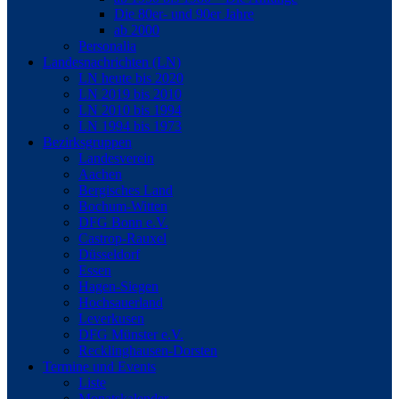
Die 80er- und 90er Jahre
ab 2000
Personalia
Landesnachrichten (LN)
LN heute bis 2020
LN 2019 bis 2010
LN 2010 bis 1994
LN 1994 bis 1973
Bezirksgruppen
Landesverein
Aachen
Bergisches Land
Bochum-Witten
DFG Bonn e.V.
Castrop-Rauxel
Düsseldorf
Essen
Hagen-Siegen
Hochsauerland
Leverkusen
DFG Münster e.V.
Recklinghausen-Dorsten
Termine und Events
Liste
Monatskalender