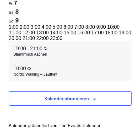
7
Fr.
8
Sa.
9
So.
0:00
1:00
2:00
3:00
4:00
5:00
6:00
7:00
8:00
9:00
10:00
11:00
12:00
13:00
14:00
15:00
16:00
17:00
18:00
19:00
0:00
20:00
21:00
22:00
23:00
Montag,
No
Dienstag,
No
Mittwoch,
No
Donnerstag,
No
Freitag,
August
Wiederholung
19:00
-
21:00
events
events
events
events
August
August
August
August
August
7,
Stammtisch Aachen
on
on
on
on
3,
4,
5,
6,
7,
2026
this
this
this
this
Samstag,
No
Sonntag,
2026
2026
2026
2026
2026
day.
day.
day.
day.
August
Wiederholung
10:00
events
August
August
9,
Nordic Walking – Lauftreff
on
8,
9,
2026
this
2026
2026
day.
Kalender abonnieren
Kalender präsentiert von
The Events Calendar