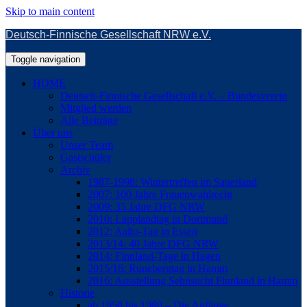
Skip to main content
Deutsch-Finnische Gesellschaft NRW e.V.
Toggle navigation
HOME
Deutsch-Finnische Gesellschaft e.V. – Bundesverein
Mitglied werden
Alle Beiträge
Über uns
Unser Team
Gastschüler
Archiv
1987-1998: Wintertreffen im Sauerland
2007: 100 Jahre Frauenwahlrecht
2009: 35 Jahre DFG NRW
2010: Lapplandtag in Dortmund
2012: Aalto-Tag in Essen
2013/14: 40 Jahre DFG NRW
2014: Finnland-Tage in Hagen
2015/16: Runebergtag in Hamm
2016: Ausstellung Sehnsucht Finnland in Hamm
Historie
ab 1950 bis 1980 – Die Anfänge