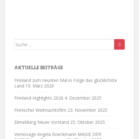
e
19:00
an
de
May 14, 2026
Wiederholung
19:00
-
21:00
re
Fi
20:00
S
nn
eit
tre
e
ff
21:00
de
C
r
Suche
as
H
tro
22:00
nach:
off
p-
nu
R
ng
au
23:00
–
AKTUELLE BEITRÄGE
xe
ei
0:00
l
n
Finnland zum neunten Mal in Folge das glücklichste
Fil
m
Land
19. März 2026
ab
en
Finnland-Highlights 2026
4. Dezember 2025
d
im
Finnischer Weihnachtsfilm
23. November 2025
en
ds
tat
Eilmeldung Neuer Vorstand
25. Oktober 2025
io
n.
Vernissage Angela Boeckmann MAGIE DER
ki