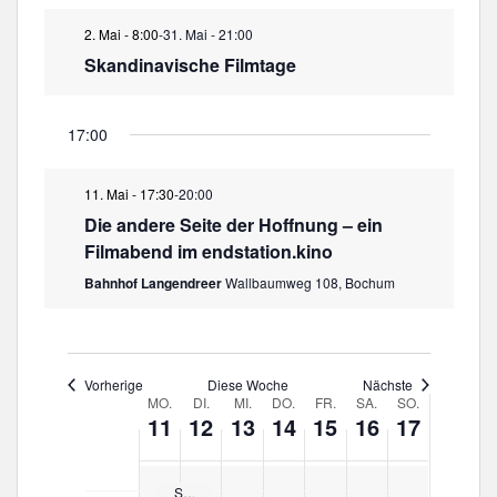
a
t
r
u
t
l
e
2. Mai - 8:00
-
31. Mai - 21:00
i
s
e
t
n
Skandinavische Filmtage
g
w
W
u
-
n
e
ä
o
N
g
W
h
c
17:00
a
A
o
l
h
n
v
c
e
e
11. Mai - 17:30
-
20:00
s
h
n
i
i
Die andere Seite der Hoffnung – ein
e
.
g
c
Filmabend im endstation.kino
a
h
Bahnhof Langendreer
Wallbaumweg 108, Bochum
t
t
e
i
n
o
-
n
Vorherige
Diese Woche
Nächste
N
W
MO.
DI.
MI.
DO.
FR.
SA.
SO.
a
11
12
13
14
15
16
17
o
v
c
i
h
g
Skandinavische Filmtage