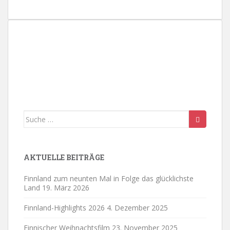
t
g
g
g
g
g
g
g
a
n
n
n
n
n
u
e
e
e
e
e
t
n
n
n
n
n
n
i
g
o
e
n
n
Suche
nach:
AKTUELLE BEITRÄGE
Finnland zum neunten Mal in Folge das glücklichste
Land
19. März 2026
Finnland-Highlights 2026
4. Dezember 2025
Finnischer Weihnachtsfilm
23. November 2025