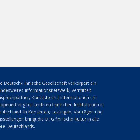
e Deutsch-Finnische Gesellschaft verkörpert ein
ndesweites Informationsnetzwerk, vermittelt
sprechpartner, Kontakte und Informationen und
operiert eng mit anderen finnischen Institutionen in
utschland. In Konzerten, Lesungen, Vorträgen und
sstellungen bringt die DFG finnische Kultur in alle
ile Deutschlands.