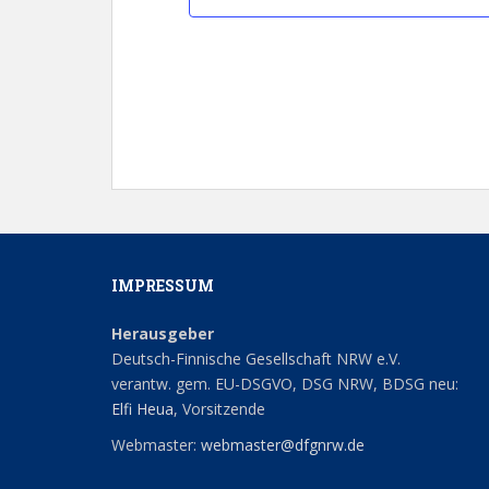
n
n
n
n
n
n
a
e
u
e
u
e
u
g
g
g
l
n
n
n
n
n
n
e
e
t
g
g
g
n
n
u
e
e
e
n
n
n
n
g
e
n
IMPRESSUM
Herausgeber
Deutsch-Finnische Gesellschaft NRW e.V.
verantw. gem. EU-DSGVO, DSG NRW, BDSG neu:
Elfi Heua
, Vorsitzende
Webmaster:
webmaster@dfgnrw.de