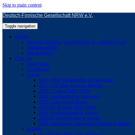
Skip to main content
Deutsch-Finnische Gesellschaft NRW e.V.
Toggle navigation
HOME
Deutsch-Finnische Gesellschaft e.V. – Bundesverein
Mitglied werden
Alle Beiträge
Über uns
Unser Team
Gastschüler
Archiv
1987-1998: Wintertreffen im Sauerland
2007: 100 Jahre Frauenwahlrecht
2009: 35 Jahre DFG NRW
2010: Lapplandtag in Dortmund
2012: Aalto-Tag in Essen
2013/14: 40 Jahre DFG NRW
2014: Finnland-Tage in Hagen
2015/16: Runebergtag in Hamm
2016: Ausstellung Sehnsucht Finnland in Hamm
Historie
ab 1950 bis 1980 – Die Anfänge