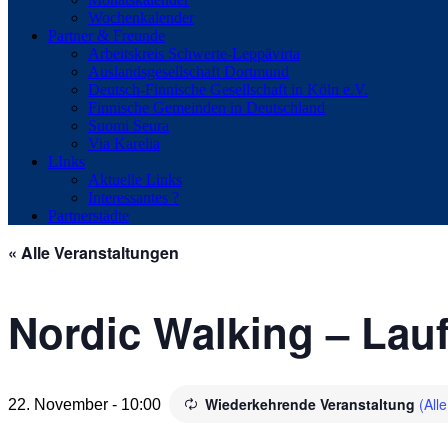
Wochenkalender
Partner & Freunde
Arbeitskreis Schwerte-Leppävirta
Auslandsgesellschaft Dortmund
Deutsch-Finnische Gesellschaft in Köln e.V.
Finnische Gemeinden in Deutschland
Suomi Seura
Via Karelia
LInks
Aktuelle Links
Interessantes ?
Partnerstädte
« Alle Veranstaltungen
Nordic Walking – Lauf
Wiederkehrende Veranstaltung
(All
22. November - 10:00