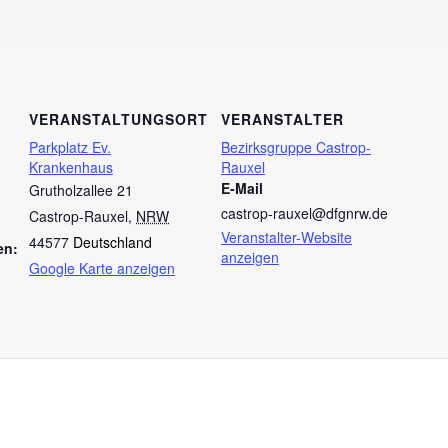
VERANSTALTUNGSORT
VERANSTALTER
Parkplatz Ev.
Bezirksgruppe Castrop-
Krankenhaus
Rauxel
E-Mail
Grutholzallee 21
castrop-rauxel@dfgnrw.de
Castrop-Rauxel
,
NRW
Veranstalter-Website
44577
Deutschland
en:
anzeigen
Google Karte anzeigen