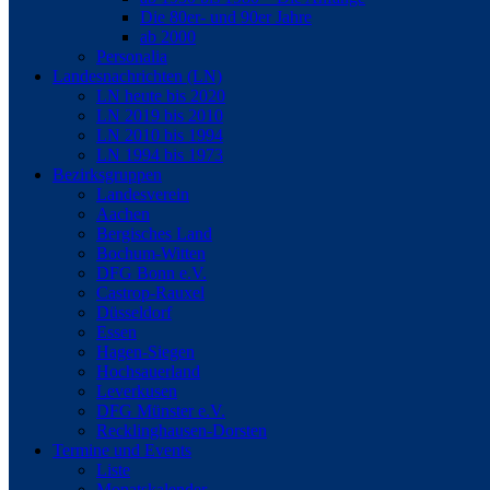
Die 80er- und 90er Jahre
ab 2000
Personalia
Landesnachrichten (LN)
LN heute bis 2020
LN 2019 bis 2010
LN 2010 bis 1994
LN 1994 bis 1973
Bezirksgruppen
Landesverein
Aachen
Bergisches Land
Bochum-Witten
DFG Bonn e.V.
Castrop-Rauxel
Düsseldorf
Essen
Hagen-Siegen
Hochsauerland
Leverkusen
DFG Münster e.V.
Recklinghausen-Dorsten
Termine und Events
Liste
Monatskalender