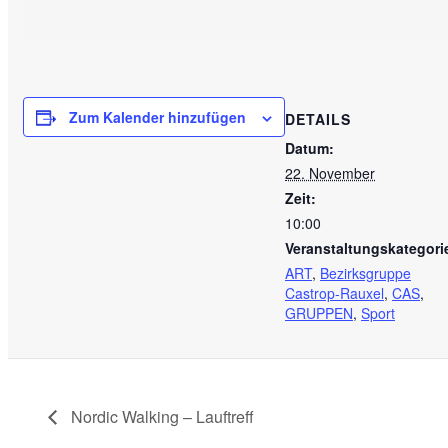
Zum Kalender hinzufügen
DETAILS
Datum:
22. November
Zeit:
10:00
Veranstaltungskategori
ART
,
Bezirksgruppe
Castrop-Rauxel
,
CAS
,
GRUPPEN
,
Sport
Nordic Walking – Lauftreff