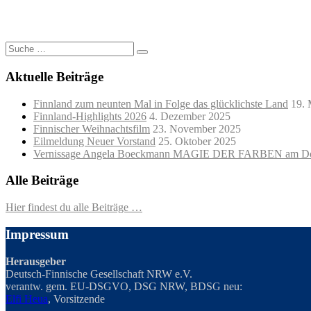
Suche
nach:
Aktuelle Beiträge
Finnland zum neunten Mal in Folge das glücklichste Land
19. 
Finnland-Highlights 2026
4. Dezember 2025
Finnischer Weihnachtsfilm
23. November 2025
Eilmeldung Neuer Vorstand
25. Oktober 2025
Vernissage Angela Boeckmann MAGIE DER FARBEN am Do
Alle Beiträge
Hier findest du alle Beiträge …
Impressum
Herausgeber
Deutsch-Finnische Gesellschaft NRW e.V.
verantw. gem. EU-DSGVO, DSG NRW, BDSG neu:
Elfi Heua
, Vorsitzende