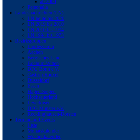
ab 2000
Personalia
Landesnachrichten (LN)
LN heute bis 2020
LN 2019 bis 2010
LN 2010 bis 1994
LN 1994 bis 1973
Bezirksgruppen
Landesverein
Aachen
Bergisches Land
Bochum-Witten
DFG Bonn e.V.
Castrop-Rauxel
Düsseldorf
Essen
Hagen-Siegen
Hochsauerland
Leverkusen
DFG Münster e.V.
Recklinghausen-Dorsten
Termine und Events
Liste
Monatskalender
Wochenkalender