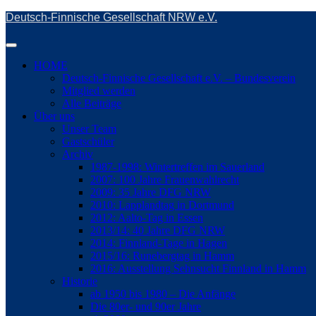
Skip
Deutsch-Finnische Gesellschaft NRW e.V.
to
main
Toggle
content
navigation
HOME
Deutsch-Finnische Gesellschaft e.V. – Bundesverein
Mitglied werden
Alle Beiträge
Über uns
Unser Team
Gastschüler
Archiv
1987-1998: Wintertreffen im Sauerland
2007: 100 Jahre Frauenwahlrecht
2009: 35 Jahre DFG NRW
2010: Lapplandtag in Dortmund
2012: Aalto-Tag in Essen
2013/14: 40 Jahre DFG NRW
2014: Finnland-Tage in Hagen
2015/16: Runebergtag in Hamm
2016: Ausstellung Sehnsucht Finnland in Hamm
Historie
ab 1950 bis 1980 – Die Anfänge
Die 80er- und 90er Jahre