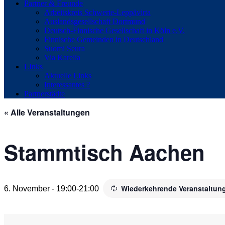
Partner & Freunde
Arbeitskreis Schwerte-Leppävirta
Auslandsgesellschaft Dortmund
Deutsch-Finnische Gesellschaft in Köln e.V.
Finnische Gemeinden in Deutschland
Suomi Seura
Via Karelia
LInks
Aktuelle Links
Interessantes ?
Partnerstädte
« Alle Veranstaltungen
Stammtisch Aachen
Wiederkehrende Veranstaltun
6. November - 19:00
-
21:00