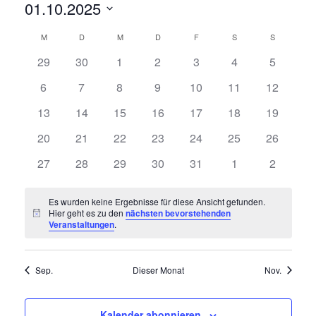
Ansi
Veranstaltungen
01.10.2025
Navi
Navi
Datum
Kalender
M
MONTAG
D
DIENSTAG
M
MITTWOCH
D
DONNERSTAG
F
FREITAG
S
SAMSTAG
S
SONNTAG
wählen.
0
0
0
0
0
0
0
von
29
30
1
2
3
4
5
Veranstaltungen
Veranstaltungen
Veranstaltungen
Veranstaltungen
Veranstaltungen
Veranstaltungen
Veransta
Veranstaltungen
0
0
0
0
0
0
0
6
7
8
9
10
11
12
Veranstaltungen
Veranstaltungen
Veranstaltungen
Veranstaltungen
Veranstaltungen
Veranstaltungen
Veranstal
0
0
0
0
0
0
0
13
14
15
16
17
18
19
Veranstaltungen
Veranstaltungen
Veranstaltungen
Veranstaltungen
Veranstaltungen
Veranstaltungen
Veranstal
0
0
0
0
0
0
0
20
21
22
23
24
25
26
Veranstaltungen
Veranstaltungen
Veranstaltungen
Veranstaltungen
Veranstaltungen
Veranstaltungen
Veranstal
0
0
0
0
0
0
0
27
28
29
30
31
1
2
Veranstaltungen
Veranstaltungen
Veranstaltungen
Veranstaltungen
Veranstaltungen
Veranstaltungen
Veransta
Es wurden keine Ergebnisse für diese Ansicht gefunden.
Hier geht es zu den
nächsten bevorstehenden
Hinweis
Veranstaltungen
.
Sep.
Dieser Monat
Nov.
Kalender abonnieren