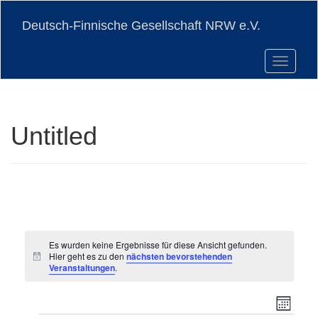
Skip
to
Deutsch-Finnische Gesellschaft NRW e.V.
main
content
Toggle n
Untitled
Es wurden keine Ergebnisse für diese Ansicht gefunden.
Hier geht es zu den
nächsten bevorstehenden
Hinweis
Veranstaltungen
.
Vera
Ansi
Monat