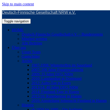
Skip to main content
Deutsch-Finnische Gesellschaft NRW e.V.
Toggle navigation
HOME
Deutsch-Finnische Gesellschaft e.V. – Bundesverein
Mitglied werden
Alle Beiträge
Über uns
Unser Team
Gastschüler
Archiv
1987-1998: Wintertreffen im Sauerland
2007: 100 Jahre Frauenwahlrecht
2009: 35 Jahre DFG NRW
2010: Lapplandtag in Dortmund
2012: Aalto-Tag in Essen
2013/14: 40 Jahre DFG NRW
2014: Finnland-Tage in Hagen
2015/16: Runebergtag in Hamm
2016: Ausstellung Sehnsucht Finnland in Hamm
Historie
ab 1950 bis 1980 – Die Anfänge