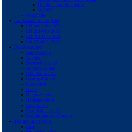
Die 80er- und 90er Jahre
ab 2000
Personalia
Landesnachrichten (LN)
LN heute bis 2020
LN 2019 bis 2010
LN 2010 bis 1994
LN 1994 bis 1973
Bezirksgruppen
Landesverein
Aachen
Bergisches Land
Bochum-Witten
DFG Bonn e.V.
Castrop-Rauxel
Düsseldorf
Essen
Hagen-Siegen
Hochsauerland
Leverkusen
DFG Münster e.V.
Recklinghausen-Dorsten
Termine und Events
Liste
Monatskalender