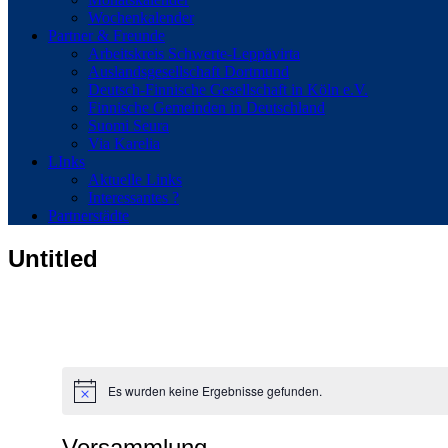
Wochenkalender
Partner & Freunde
Arbeitskreis Schwerte-Leppävirta
Auslandsgesellschaft Dortmund
Deutsch-Finnische Gesellschaft in Köln e.V.
Finnische Gemeinden in Deutschland
Suomi Seura
Via Karelia
LInks
Aktuelle Links
Interessantes ?
Partnerstädte
Untitled
Es wurden keine Ergebnisse gefunden.
Hinweis
Versammlung