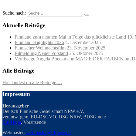
Suche nach:
Aktuelle Beiträge
Finnland zum neunten Mal in Folge das glücklichste Land
19. 
Finnland-Highlights 2026
4. Dezember 2025
Finnischer Weihnachtsfilm
23. November 2025
Eilmeldung Neuer Vorstand
25. Oktober 2025
Vernissage Angela Boeckmann MAGIE DER FARBEN am Do
Alle Beiträge
Hier findest du alle Beiträge …
Impressum
Herausgeber
Deutsch-Finnische Gesellschaft NRW e.V.
verantw. gem. EU-DSGVO, DSG NRW, BDSG neu:
Elfi Heua
, Vorsitzende
Webmaster:
webmaster@dfgnrw.de