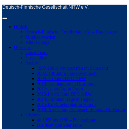
Skip
Deutsch-Finnische Gesellschaft NRW e.V.
to
main
Toggle
content
navigation
HOME
Deutsch-Finnische Gesellschaft e.V. – Bundesverein
Mitglied werden
Alle Beiträge
Über uns
Unser Team
Gastschüler
Archiv
1987-1998: Wintertreffen im Sauerland
2007: 100 Jahre Frauenwahlrecht
2009: 35 Jahre DFG NRW
2010: Lapplandtag in Dortmund
2012: Aalto-Tag in Essen
2013/14: 40 Jahre DFG NRW
2014: Finnland-Tage in Hagen
2015/16: Runebergtag in Hamm
2016: Ausstellung Sehnsucht Finnland in Hamm
Historie
ab 1950 bis 1980 – Die Anfänge
Die 80er- und 90er Jahre