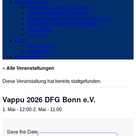
Partner & Freunde
Arbeitskreis Schwerte-Leppävirta
Auslandsgesellschaft Dortmund
Deutsch-Finnische Gesellschaft in Köln e.V.
Finnische Gemeinden in Deutschland
Suomi Seura
Via Karelia
LInks
Aktuelle Links
Interessantes ?
Partnerstädte
« Alle Veranstaltungen
Diese Veranstaltung hat bereits stattgefunden.
Vappu 2026 DFG Bonn e.V.
1. Mai - 12:00
-
2. Mai - 11:00
Save the Date