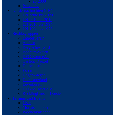
ab 2000
Personalia
Landesnachrichten (LN)
LN heute bis 2020
LN 2019 bis 2010
LN 2010 bis 1994
LN 1994 bis 1973
Bezirksgruppen
Landesverein
Aachen
Bergisches Land
Bochum-Witten
DFG Bonn e.V.
Castrop-Rauxel
Düsseldorf
Essen
Hagen-Siegen
Hochsauerland
Leverkusen
DFG Münster e.V.
Recklinghausen-Dorsten
Termine und Events
Liste
Monatskalender
Wochenkalender