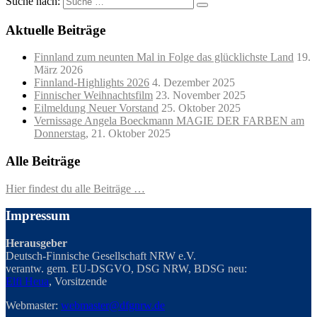
Suche nach:
Aktuelle Beiträge
Finnland zum neunten Mal in Folge das glücklichste Land
19.
März 2026
Finnland-Highlights 2026
4. Dezember 2025
Finnischer Weihnachtsfilm
23. November 2025
Eilmeldung Neuer Vorstand
25. Oktober 2025
Vernissage Angela Boeckmann MAGIE DER FARBEN am
Donnerstag,
21. Oktober 2025
Alle Beiträge
Hier findest du alle Beiträge …
Impressum
Herausgeber
Deutsch-Finnische Gesellschaft NRW e.V.
verantw. gem. EU-DSGVO, DSG NRW, BDSG neu:
Elfi Heua
, Vorsitzende
Webmaster:
webmaster@dfgnrw.de