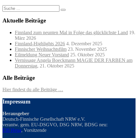
Suche
nach:
Aktuelle Beiträge
Finnland zum neunten Mal in Folge das glücklichste Land
19.
März 2026
Finnland-Highlights 2026
4. Dezember 2025
Finnischer Weihnachtsfilm
23. November 2025
Eilmeldung Neuer Vorstand
25. Oktober 2025
Vernissage Angela Boeckmann MAGIE DER FARBEN am
Donnerstag,
21. Oktober 2025
Alle Beiträge
Hier findest du alle Beiträge …
Impressum
Herausgeber
Deutsch-Finnische Gesellschaft NRW e.V.
verantw. gem. EU-DSGVO, DSG NRW, BDSG neu:
Elfi Heua
, Vorsitzende