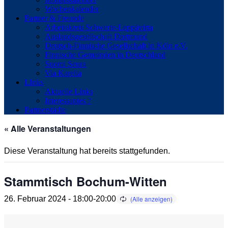
Wochenkalender
Partner & Freunde
Arbeitskreis Schwerte-Leppävirta
Auslandsgesellschaft Dortmund
Deutsch-Finnische Gesellschaft in Köln e.V.
Finnische Gemeinden in Deutschland
Suomi Seura
Via Karelia
LInks
Aktuelle Links
Interessantes ?
Partnerstädte
« Alle Veranstaltungen
Diese Veranstaltung hat bereits stattgefunden.
Stammtisch Bochum-Witten
26. Februar 2024 - 18:00
-
20:00