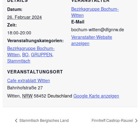
Bezirksgruppe Bochum-
Datum:
Witten
26. Februar 2024
E-Mail
Zeit:
bochum-witten@dfgnrw.de
18:00-20:00
Veranstalter-Website
Veranstaltungskategorien:
anzeigen
Bezirksgruppe Bochum-
Witten
,
BO
,
GRUPPEN
,
Stammtisch
VERANSTALTUNGSORT
Cafe extrablatt Witten
Bahnhofstraße 27
Witten
,
NRW
58452
Deutschland
Google Karte anzeigen
Stammtisch Bergisches Land
Finntreff Castrop-Rauxel