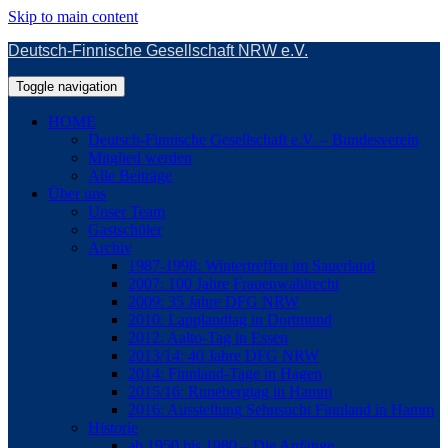
Skip to main content
Deutsch-Finnische Gesellschaft NRW e.V.
Toggle navigation
HOME
Deutsch-Finnische Gesellschaft e.V. – Bundesverein
Mitglied werden
Alle Beiträge
Über uns
Unser Team
Gastschüler
Archiv
1987-1998: Wintertreffen im Sauerland
2007: 100 Jahre Frauenwahlrecht
2009: 35 Jahre DFG NRW
2010: Lapplandtag in Dortmund
2012: Aalto-Tag in Essen
2013/14: 40 Jahre DFG NRW
2014: Finnland-Tage in Hagen
2015/16: Runebergtag in Hamm
2016: Ausstellung Sehnsucht Finnland in Hamm
Historie
ab 1950 bis 1980 – Die Anfänge