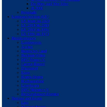
Die 80er- und 90er Jahre
ab 2000
Personalia
Landesnachrichten (LN)
LN heute bis 2020
LN 2019 bis 2010
LN 2010 bis 1994
LN 1994 bis 1973
Bezirksgruppen
Landesverein
Aachen
Bergisches Land
Bochum-Witten
DFG Bonn e.V.
Castrop-Rauxel
Düsseldorf
Essen
Hagen-Siegen
Hochsauerland
Leverkusen
DFG Münster e.V.
Recklinghausen-Dorsten
Termine und Events
Liste
Monatskalender